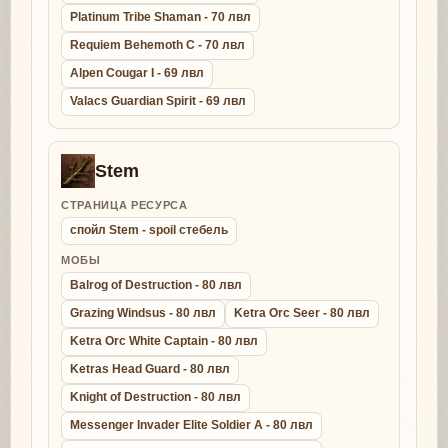
Platinum Tribe Shaman - 70 лвл
Requiem Behemoth C - 70 лвл
Alpen Cougar I - 69 лвл
Valacs Guardian Spirit - 69 лвл
Stem
СТРАНИЦА РЕСУРСА
спойл Stem - spoil стебель
МОБЫ
Balrog of Destruction - 80 лвл
Grazing Windsus - 80 лвл
Ketra Orc Seer - 80 лвл
Ketra Orc White Captain - 80 лвл
Ketras Head Guard - 80 лвл
Knight of Destruction - 80 лвл
Messenger Invader Elite Soldier A - 80 лвл