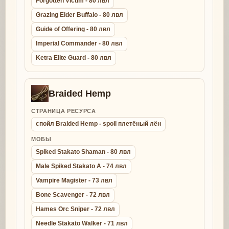
Forgotten Victim - 80 лвл
Grazing Elder Buffalo - 80 лвл
Guide of Offering - 80 лвл
Imperial Commander - 80 лвл
Ketra Elite Guard - 80 лвл
Braided Hemp
СТРАНИЦА РЕСУРСА
спойл Braided Hemp - spoil плетёный лён
МОБЫ
Spiked Stakato Shaman - 80 лвл
Male Spiked Stakato A - 74 лвл
Vampire Magister - 73 лвл
Bone Scavenger - 72 лвл
Hames Orc Sniper - 72 лвл
Needle Stakato Walker - 71 лвл