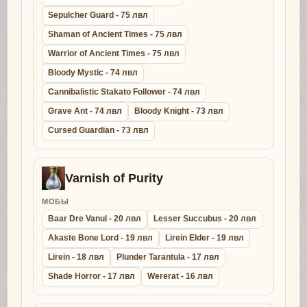
Sepulcher Guard - 75 лвл
Shaman of Ancient Times - 75 лвл
Warrior of Ancient Times - 75 лвл
Bloody Mystic - 74 лвл
Cannibalistic Stakato Follower - 74 лвл
Grave Ant - 74 лвл
Bloody Knight - 73 лвл
Cursed Guardian - 73 лвл
Varnish of Purity
МОБЫ
Baar Dre Vanul - 20 лвл
Lesser Succubus - 20 лвл
Akaste Bone Lord - 19 лвл
Lirein Elder - 19 лвл
Lirein - 18 лвл
Plunder Tarantula - 17 лвл
Shade Horror - 17 лвл
Wererat - 16 лвл