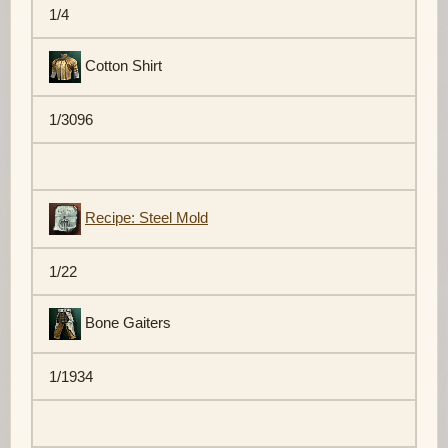
1/4
Cotton Shirt
1/3096
Recipe: Steel Mold
1/22
Bone Gaiters
1/1934