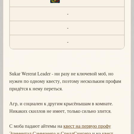
-
-
-
Sukar Wererat Leader - ни разу не ключевой моб, но
нужен по одному квесту, поэтому нескольким профам
придётся к нему переться.
Агр, и социален к другим крысёнышам в комнате.
Никаких скиллов не имеет, только сильно злится.
С моба падают айтемы на
квест на первую профу
Элементал Саммонера и СпеллСингера
и на
квест