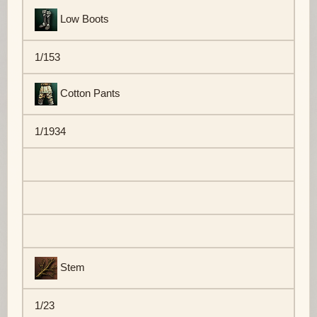
Low Boots
1/153
Cotton Pants
1/1934
Stem
1/23