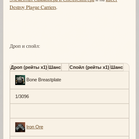
Destroy Plague Carriers
.
Дроп и спойл:
Дроп (рейты х1)
Шанс
Спойл (рейты х1)
Шанс
Bone Breastplate
1/3096
Iron Ore