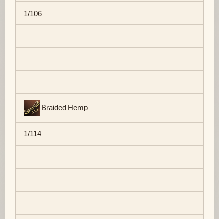
1/106
Braided Hemp
1/114