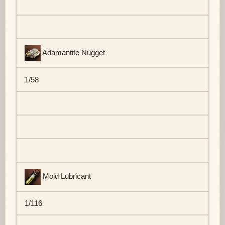
Adamantite Nugget
1/58
Mold Lubricant
1/116