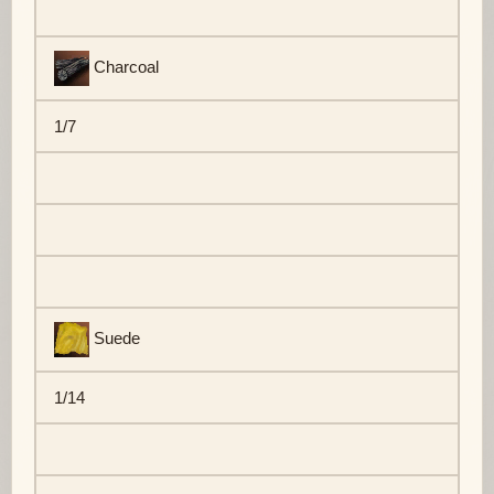
Charcoal
1/7
Suede
1/14