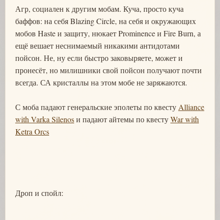
Агр, социален к другим мобам. Куча, просто куча
баффов: на себя Blazing Circle, на себя и окружающих
мобов Haste и защиту, нюкает Prominence и Fire Burn, а
ещё вешает неснимаемый никакими антидотами
пойсон. Не, ну если быстро заковыряете, может и
пронесёт, но милишники свой пойсон получают почти
всегда. СА кристаллы на этом мобе не заряжаются.
С моба падают генеральские эполеты по квесту
Alliance
with Varka Silenos
и падают айтемы по квесту
War with
Ketra Orcs
Дроп и спойл: