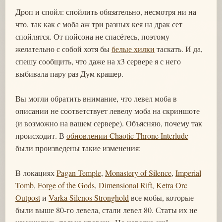
Дроп и спойл: спойлить обязательно, несмотря ни на
что, так как с моба аж три разных кея на драк сет
спойлятся. От пойсона не спасётесь, поэтому
желательно с собой хотя бы
белые хилки
таскать. И да,
спешу сообщить, что даже на х3 сервере я с него
выбивала пару раз Дум крашер.
Вы могли обратить внимание, что левел моба в
описании не соответствует левелу моба на скриншоте
(и возможно на вашем сервере). Объясняю, почему так
происходит. В
обновлении Chaotic Throne Interlude
были произведены такие изменения:
В локациях
Pagan Temple
,
Monastery of Silence
,
Imperial
Tomb
,
Forge of the Gods
,
Dimensional Rift
,
Ketra Orc
Outpost
и
Varka Silenos Stronghold
все мобы, которые
были выше 80-го левела, стали левел 80. Статы их не