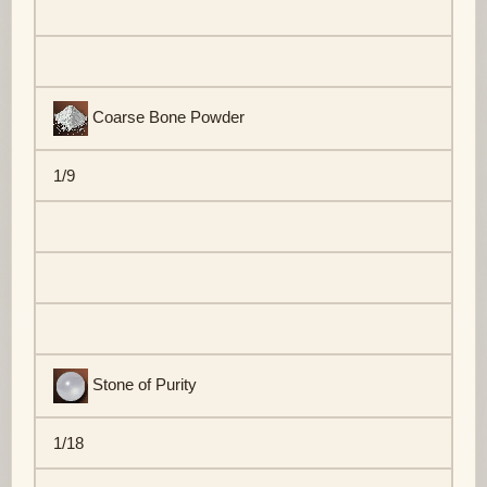
Coarse Bone Powder
1/9
Stone of Purity
1/18