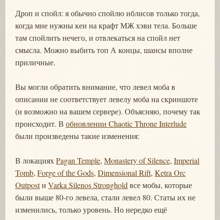
Дроп и спойл: я обычно спойлю иблисов только тогда,
когда мне нужны кеи на крафт МЖ хэви тела. Больше
там спойлить нечего, и отвлекаться на спойл нет
смысла. Можно выбить топ А концы, шансы вполне
приличные.
Вы могли обратить внимание, что левел моба в
описании не соответствует левелу моба на скриншоте
(и возможно на вашем сервере). Объясняю, почему так
происходит. В
обновлении Chaotic Throne Interlude
были произведены такие изменения:
В локациях
Pagan Temple
,
Monastery of Silence
,
Imperial
Tomb
,
Forge of the Gods
,
Dimensional Rift
,
Ketra Orc
Outpost
и
Varka Silenos Stronghold
все мобы, которые
были выше 80-го левела, стали левел 80. Статы их не
изменились, только уровень. Но нередко ещё