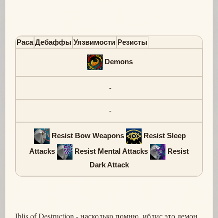
Раса
Дебаффы
Уязвимости
Резисты
Demons
-
-
Resist Bow Weapons
Resist Sleep
Attacks
Resist Mental Attacks
Resist
Dark Attack
Iblis of Destruction - насколько помню, иблис это демон