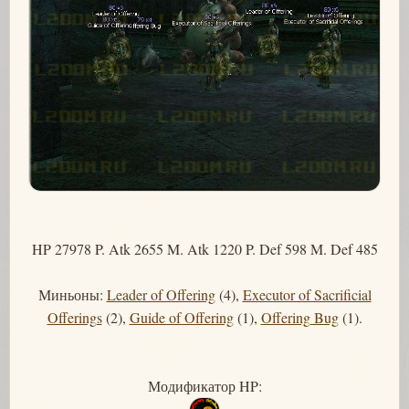
HP 27978 P. Atk 2655 M. Atk 1220 P. Def 598 M. Def 485
Миньоны:
Leader of Offering
(4),
Executor of Sacrificial
Offerings
(2),
Guide of Offering
(1),
Offering Bug
(1).
Модификатор HP: