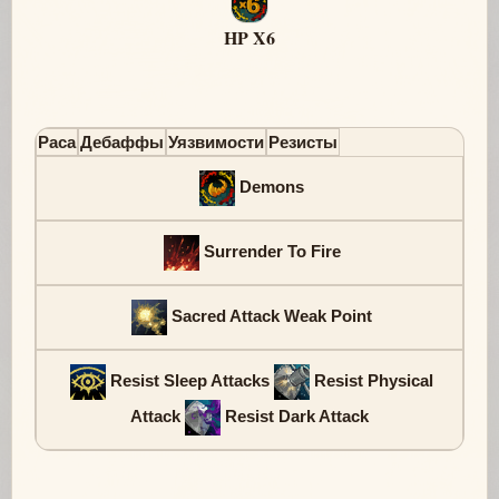
HP X6
Раса
Дебаффы
Уязвимости
Резисты
Demons
Surrender To Fire
Sacred Attack Weak Point
Resist Sleep Attacks
Resist Physical
Attack
Resist Dark Attack