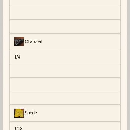
Charcoal
1/4
Suede
1/12