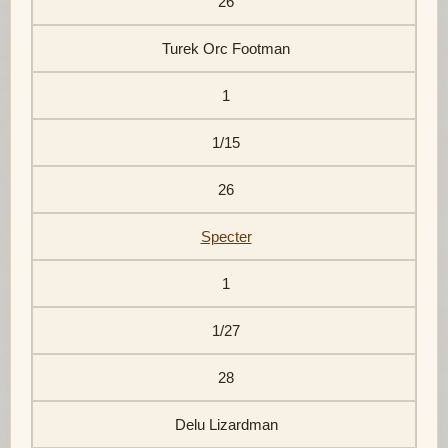
26
Turek Orc Footman
1
1/15
26
Specter
1
1/27
28
Delu Lizardman