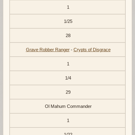
1
1/25
28
Grave Robber Ranger
-
Crypts of Disgrace
1
1/4
29
Ol Mahum Commander
1
1/22