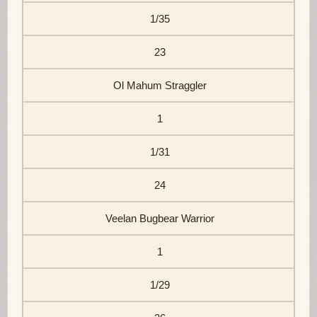
1/35
23
Ol Mahum Straggler
1
1/31
24
Veelan Bugbear Warrior
1
1/29