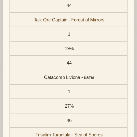
44
Taik Orc Captain
-
Forest of Mirrors
1
19%
44
Catacomb Liviona - каты
1
27%
46
Trisalim Tarantula
-
Sea of Spores