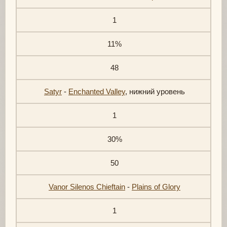
1
11%
48
Satyr
-
Enchanted Valley
, нижний уровень
1
30%
50
Vanor Silenos Chieftain
-
Plains of Glory
1