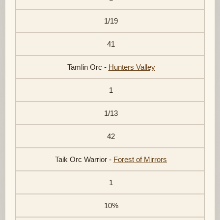
1/19
41
Tamlin Orc -
Hunters Valley
1
1/13
42
Taik Orc Warrior -
Forest of Mirrors
1
10%