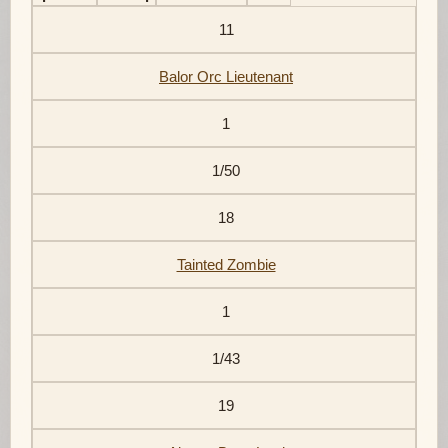
11
Balor Orc Lieutenant
1
1/50
18
Tainted Zombie
1
1/43
19