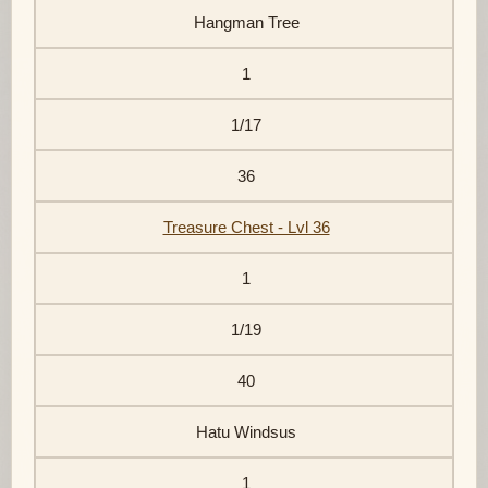
Hangman Tree
1
1/17
36
Treasure Chest - Lvl 36
1
1/19
40
Hatu Windsus
1