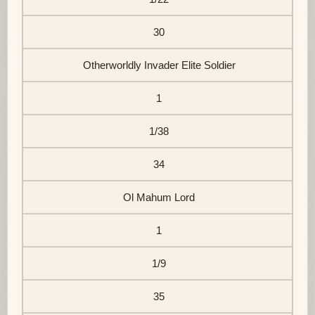
30
Otherworldly Invader Elite Soldier
1
1/38
34
Ol Mahum Lord
1
1/9
35