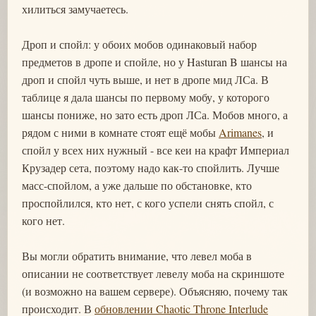
хилиться замучаетесь.
Дроп и спойл: у обоих мобов одинаковый набор
предметов в дропе и спойле, но у Hasturan B шансы на
дроп и спойл чуть выше, и нет в дропе мид ЛСа. В
таблице я дала шансы по первому мобу, у которого
шансы пониже, но зато есть дроп ЛСа. Мобов много, а
рядом с ними в комнате стоят ещё мобы
Arimanes
, и
спойл у всех них нужный - все кеи на крафт Империал
Крузадер сета, поэтому надо как-то спойлить. Лучше
масс-спойлом, а уже дальше по обстановке, кто
проспойлился, кто нет, с кого успели снять спойл, с
кого нет.
Вы могли обратить внимание, что левел моба в
описании не соответствует левелу моба на скриншоте
(и возможно на вашем сервере). Объясняю, почему так
происходит. В
обновлении Chaotic Throne Interlude