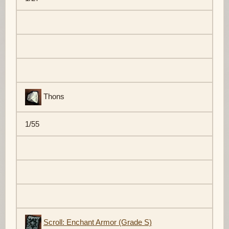
Thons
1/55
Scroll: Enchant Armor (Grade S)