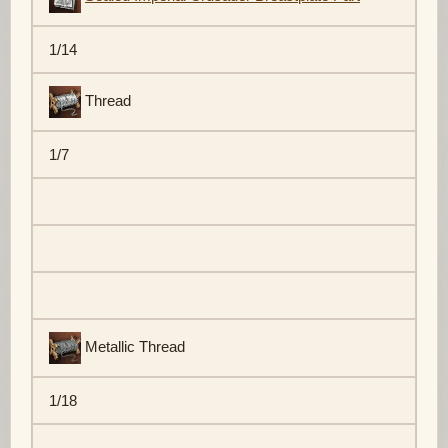
1/14
Thread
1/7
Metallic Thread
1/18