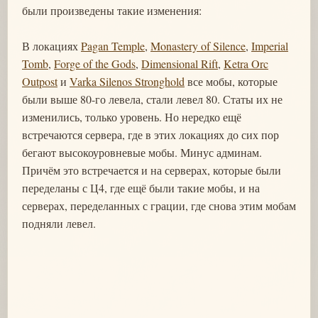
были произведены такие изменения:
В локациях
Pagan Temple
,
Monastery of Silence
,
Imperial
Tomb
,
Forge of the Gods
,
Dimensional Rift
,
Ketra Orc
Outpost
и
Varka Silenos Stronghold
все мобы, которые
были выше 80-го левела, стали левел 80. Статы их не
изменились, только уровень. Но нередко ещё
встречаются сервера, где в этих локациях до сих пор
бегают высокоуровневые мобы. Минус админам.
Причём это встречается и на серверах, которые были
переделаны с Ц4, где ещё были такие мобы, и на
серверах, переделанных с грации, где снова этим мобам
подняли левел.