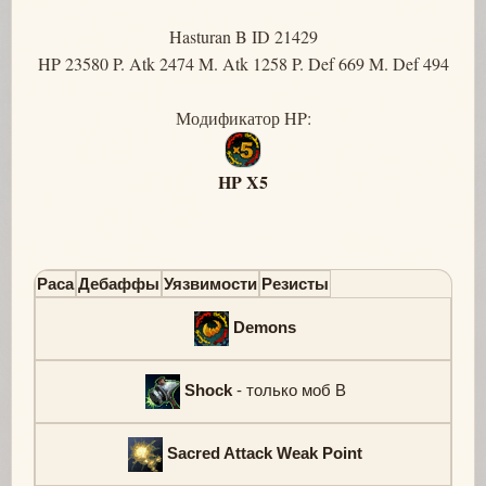
Hasturan B ID 21429
HP 23580 P. Atk 2474 M. Atk 1258 P. Def 669 M. Def 494
Модификатор HP:
HP X5
Раса
Дебаффы
Уязвимости
Резисты
Demons
Shock
- только моб B
Sacred Attack Weak Point