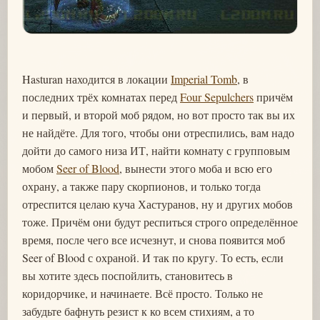
Hasturan находится в локации
Imperial Tomb
, в
последних трёх комнатах перед
Four Sepulchers
причём
и первый, и второй моб рядом, но вот просто так вы их
не найдёте. Для того, чтобы они отреспились, вам надо
дойти до самого низа ИТ, найти комнату с групповым
мобом
Seer of Blood
, вынести этого моба и всю его
охрану, а также пару скорпионов, и только тогда
отреспится целаю куча Хастуранов, ну и других мобов
тоже. Причём они будут респиться строго определённое
время, после чего все исчезнут, и снова появится моб
Seer of Blood с охраной. И так по кругу. То есть, если
вы хотите здесь поспойлить, становитесь в
коридорчике, и начинаете. Всё просто. Только не
забудьте бафнуть резист к ко всем стихиям, а то