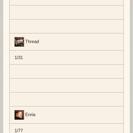
Thread
1/31
Enria
1/77