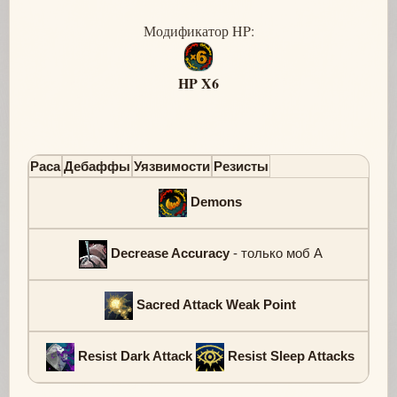
Модификатор HP:
HP X6
Раса
Дебаффы
Уязвимости
Резисты
Demons
Decrease Accuracy
- только моб А
Sacred Attack Weak Point
Resist Dark Attack
Resist Sleep Attacks