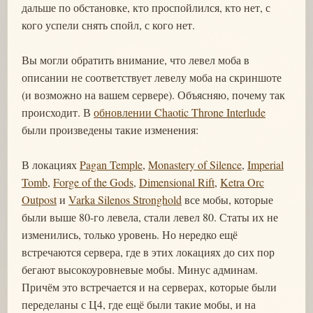
дальше по обстановке, кто проспойлился, кто нет, с
кого успели снять спойл, с кого нет.
Вы могли обратить внимание, что левел моба в
описании не соответствует левелу моба на скриншоте
(и возможно на вашем сервере). Объясняю, почему так
происходит. В
обновлении Chaotic Throne Interlude
были произведены такие изменения:
В локациях
Pagan Temple
,
Monastery of Silence
,
Imperial
Tomb
,
Forge of the Gods
,
Dimensional Rift
,
Ketra Orc
Outpost
и
Varka Silenos Stronghold
все мобы, которые
были выше 80-го левела, стали левел 80. Статы их не
изменились, только уровень. Но нередко ещё
встречаются сервера, где в этих локациях до сих пор
бегают высокоуровневые мобы. Минус админам.
Причём это встречается и на серверах, которые были
переделаны с Ц4, где ещё были такие мобы, и на