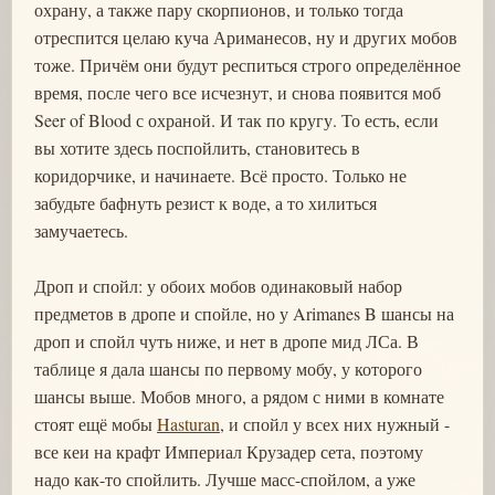
охрану, а также пару скорпионов, и только тогда
отреспится целаю куча Ариманесов, ну и других мобов
тоже. Причём они будут респиться строго определённое
время, после чего все исчезнут, и снова появится моб
Seer of Blood с охраной. И так по кругу. То есть, если
вы хотите здесь поспойлить, становитесь в
коридорчике, и начинаете. Всё просто. Только не
забудьте бафнуть резист к воде, а то хилиться
замучаетесь.
Дроп и спойл: у обоих мобов одинаковый набор
предметов в дропе и спойле, но у Arimanes B шансы на
дроп и спойл чуть ниже, и нет в дропе мид ЛСа. В
таблице я дала шансы по первому мобу, у которого
шансы выше. Мобов много, а рядом с ними в комнате
стоят ещё мобы
Hasturan
, и спойл у всех них нужный -
все кеи на крафт Империал Крузадер сета, поэтому
надо как-то спойлить. Лучше масс-спойлом, а уже