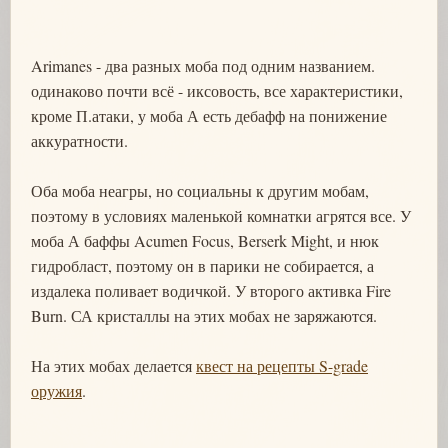
Arimanes - два разных моба под одним названием.
одинаково почти всё - иксовость, все характеристики,
кроме П.атаки, у моба А есть дебафф на понижение
аккуратности.
Оба моба неагры, но социальны к другим мобам,
поэтому в условиях маленькой комнатки агрятся все. У
моба А баффы Acumen Focus, Berserk Might, и нюк
гидробласт, поэтому он в парики не собирается, а
издалека поливает водичкой. У второго активка Fire
Burn. СА кристаллы на этих мобах не заряжаются.
На этих мобах делается
квест на рецепты S-grade
оружия
.