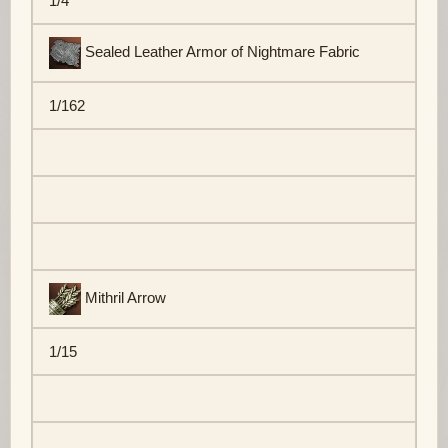
1/4
Sealed Leather Armor of Nightmare Fabric
1/162
Mithril Arrow
1/15