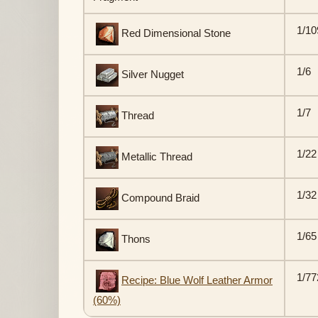
1/10
Red Dimensional Stone
1/6
Silver Nugget
1/7
Thread
1/22
Metallic Thread
1/32
Compound Braid
1/65
Thons
1/77
Recipe: Blue Wolf Leather Armor
(60%)