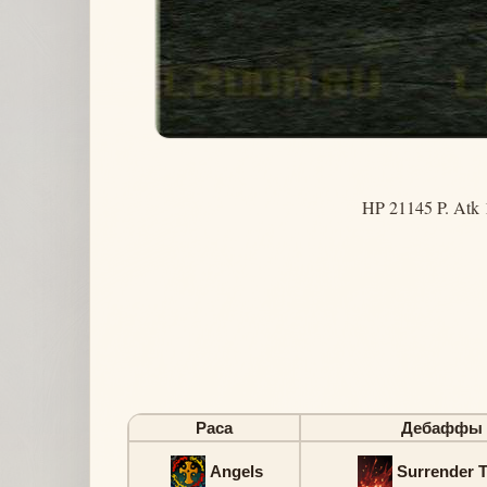
HP 21145 P. Atk 
Раса
Дебаффы
Angels
Surrender T