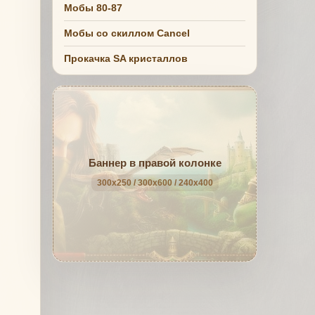
Мобы 80-87
Мобы со скиллом Cancel
Прокачка SA кристаллов
Баннер в правой колонке
300x250 / 300x600 / 240x400