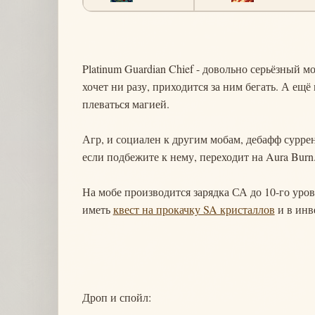
Platinum Guardian Chief - довольно серьёзный м
хочет ни разу, приходится за ним бегать. А ещё 
плеваться магией.
Агр, и социален к другим мобам, дебафф сурренд
если подбежите к нему, переходит на Aura Burn.
На мобе производится зарядка СА до 10-го уро
иметь
квест на прокачку SA кристаллов
и в инв
Дроп и спойл: