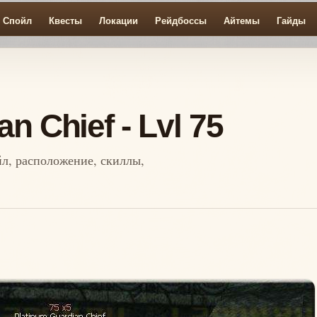
Спойл
Квесты
Локации
Рейдбоссы
Айтемы
Гайды
n Chief - Lvl 75
ойл, расположение, скиллы,