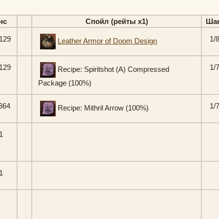
нс
Спойл (рейты х1)
Ша
129
1/
Leather Armor of Doom Design
129
1/
Recipe: Spiritshot (A) Compressed
Package (100%)
364
1/
Recipe: Mithril Arrow (100%)
1
1