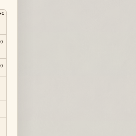
нс
8
70
70