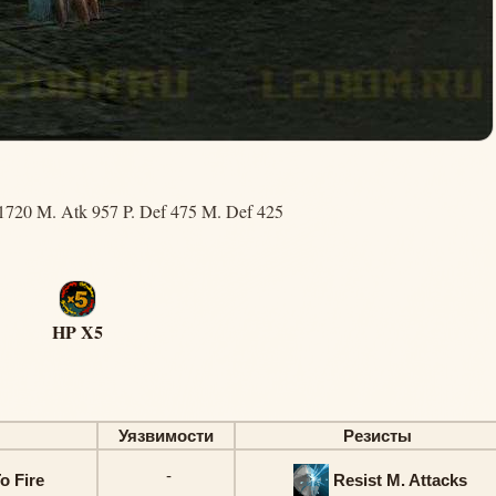
1720 M. Atk 957 P. Def 475 M. Def 425
HP X5
Уязвимости
Резисты
-
o Fire
Resist M. Attacks