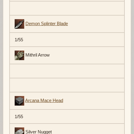
Demon Splinter Blade
1/55
Mithril Arrow
Arcana Mace Head
1/55
Silver Nugget