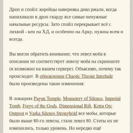
Дроп и спойл: корейцы наверняка дико ржали, когда
напихивали в дроп гварду все самые ненужные
начальные ресурсы. Зато спойл перекрывает всё с
лихвой - кеи на ХД, и особенно на Арку, нужны всем и
всегда.
Вы могли обратить внимание, что левел моба в
описании не соответствует левелу моба на скриншоте
(и возможно на вашем сервере). Объясняю, почему так
происходит. В
обновлении Chaotic Throne Interlude
были произведены такие изменения:
В локациях
Pagan Temple
,
Monastery of Silence
,
Imperial
Tomb
,
Forge of the Gods
,
Dimensional Rift
,
Ketra Orc
Outpost
и
Varka Silenos Stronghold
все мобы, которые
были выше 80-го левела, стали левел 80. Статы их не
изменились, только уровень. Но нередко ещё