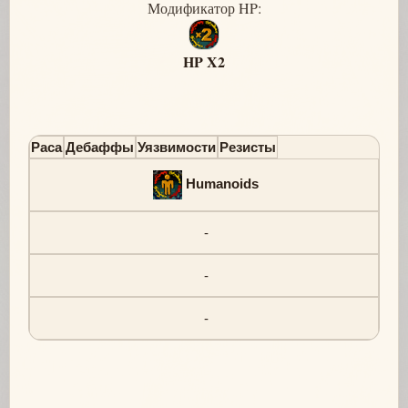
Модификатор HP:
HP X2
Раса
Дебаффы
Уязвимости
Резисты
Humanoids
-
-
-