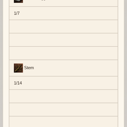
1/7
Stem
1/14