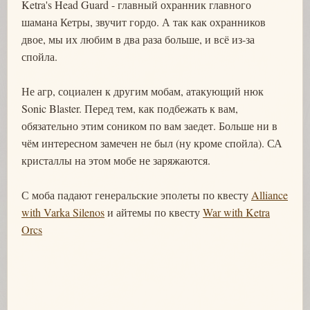
Ketra's Head Guard - главный охранник главного
шамана Кетры, звучит гордо. А так как охранников
двое, мы их любим в два раза больше, и всё из-за
спойла.
Не агр, социален к другим мобам, атакующий нюк
Sonic Blaster. Перед тем, как подбежать к вам,
обязательно этим соником по вам заедет. Больше ни в
чём интересном замечен не был (ну кроме спойла). СА
кристаллы на этом мобе не заряжаются.
С моба падают генеральские эполеты по квесту
Alliance
with Varka Silenos
и айтемы по квесту
War with Ketra
Orcs