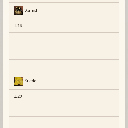
Varnish
1/16
Suede
1/29