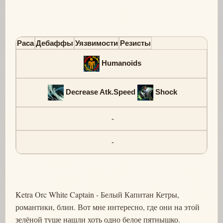
Раса
Дебаффы
Уязвимости
Резисты
Humanoids
Decrease Atk.Speed
Shock
-
-
Ketra Orc White Captain - Белый Капитан Кетры,
романтики, блин. Вот мне интересно, где они на этой
зелёной туше нашли хоть одно белое пятнышко.