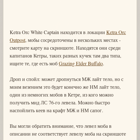
Ketra Orc White Captain находится в локации
Ketra Orc
Outpost
, мобы сосредоточены в нескольких местах -
смотрите карту на скриншоте. Находятся они среди
капитанов Кетры, таких разных кучек там два типа,
ищите те, где есть моб
Grazing Elder Buffalo
.
Дроп и спойл: может дропнуться МЖ лайт тело, но с
моим везением это будет конечно же НМ лайт тело,
один из немногих мобов в Кетре, из кого можно
получить мид ЛС 76-го левела. Можно быстро
наспойлить кеев на крафт МЖ и НМ сапог.
Вы могли обратить внимание, что левел моба в
описании не соответствует левелу моба на скриншоте