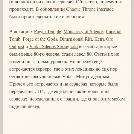
(и возможно на вашем сервере). Объясняю, почему так
происходит. В
обновлении Chaotic Throne Interlude
были произведены такие изменения:
В локациях
Pagan Temple
,
Monastery of Silence
,
Imperial
Tomb
,
Forge of the Gods
,
Dimensional Rift
,
Ketra Orc
Outpost
и
Varka Silenos Stronghold
все мобы, которые
были выше 80-го левела, стали левел 80. Статы их не
изменились, только уровень. Но нередко ещё
встречаются сервера, где в этих локациях до сих пор
бегают высокоуровневые мобы. Минус админам.
Причём это встречается и на серверах, которые были
переделаны с Ц4, где ещё были такие мобы, и на
серверах, переделанных с грации, где снова этим мобам
подняли левел.