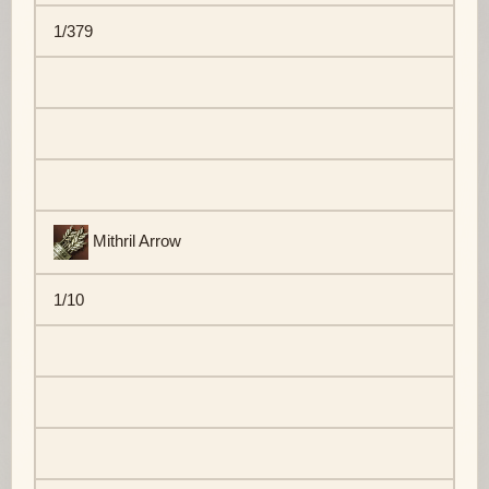
1/379
Mithril Arrow
1/10