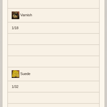
Varnish
1/18
Suede
1/32