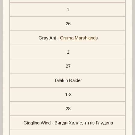
1
26
Gray Ant -
Cruma Marshlands
1
27
Talakin Raider
1-3
28
Giggling Wind - Винди Хиллс, тп из Глудина