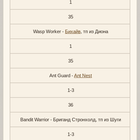
1
35
Wasp Worker -
Бихайв
, тп из Диона
1
35
Ant Guard -
Ant Nest
1-3
36
Bandit Warrior - Бриганд Стронхолд, тп из Шуги
1-3