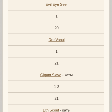
Evil Eye Seer
1
20
Dre Vanul
1
21
Gigant Slave
- каты
1-3
21
Lith Scout
- каты