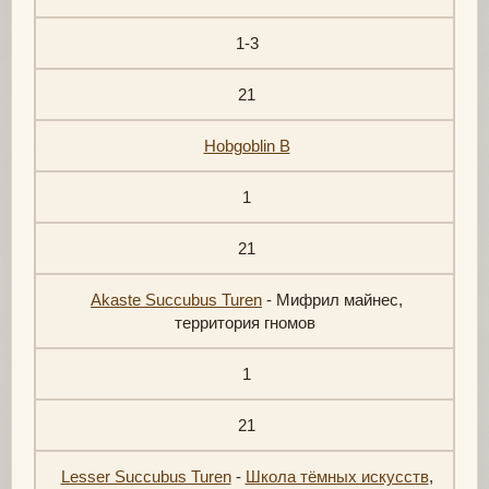
1-3
21
Hobgoblin B
1
21
Akaste Succubus Turen
- Мифрил майнес,
территория гномов
1
21
Lesser Succubus Turen
-
Школа тёмных искусств
,