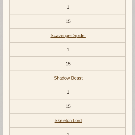
1
15
Scavenger Spider
1
15
Shadow Beast
1
15
Skeleton Lord
1