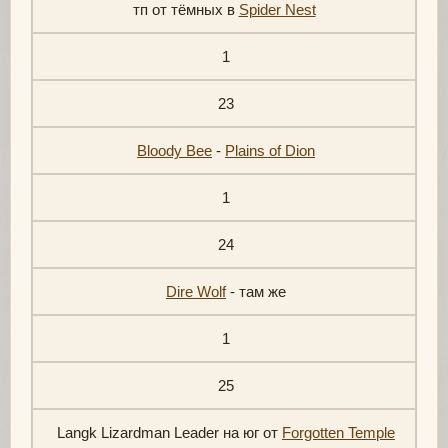
тп от тёмных в
Spider Nest
1
23
Bloody Bee
-
Plains of Dion
1
24
Dire Wolf
- там же
1
25
Langk Lizardman Leader на юг от
Forgotten Temple