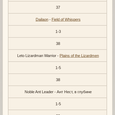
37
Dailaon
-
Field of Whispers
1-3
38
Leto Lizardman Warrior -
Plains of the Lizardmen
1-5
38
Noble Ant Leader - Ант Нест, в глубине
1-5