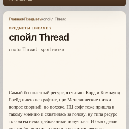
БАЗА ЗНАНИЙ
Главная
/
Предметы
/
спойл Thread
ПРЕДМЕТЫ LINEAGE 2
спойл Thread
спойл Thread - spoil нитки
Самый бесполезный ресурс, я считаю. Корд и Компаунд
Брейд никто не крафтит, про Металлические нитки
вопрос спорный, но похоже, НЦ софт тоже пришла к
такому мнению и схватилась за голову, ну типа ресурс
то совсем невостребованный получился. И был сделан
ход конём, впихнули нитки в крафт топ ресурса