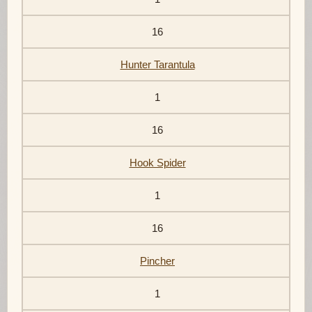
16
Hunter Tarantula
1
16
Hook Spider
1
16
Pincher
1