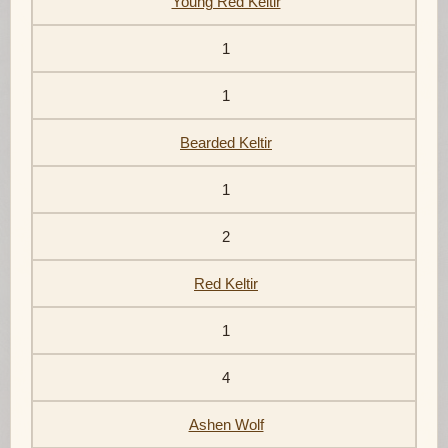
Young Red Keltir
1
1
Bearded Keltir
1
2
Red Keltir
1
4
Ashen Wolf