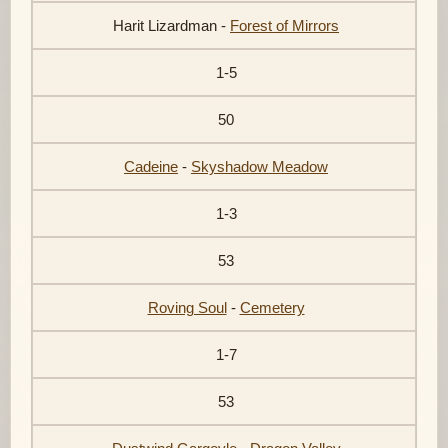
Harit Lizardman -
Forest of Mirrors
1-5
50
Cadeine
-
Skyshadow Meadow
1-3
53
Roving Soul
-
Cemetery
1-7
53