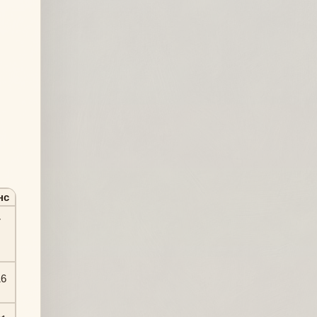
нс
7
16