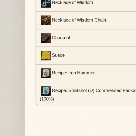
Necklace of Wisdom
Necklace of Wisdom Chain
Charcoal
Suede
Recipe: Iron Hammer
Recipe: Spiritshot (D) Compressed Packa
(100%)