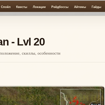
Спойл
Квесты
Локации
Рейдбоссы
Айтемы
Гайды
 - Lvl 20
асположение, скиллы, особенности