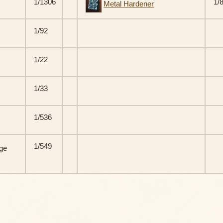
1/1306
1/
Metal Hardener
1/92
1/22
1/33
1/536
1/549
ge