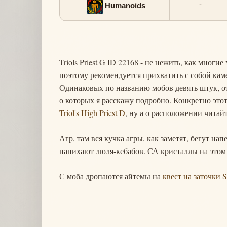
-
Humanoids
Triols Priest G ID 22168 - не нежить, как многи
поэтому рекомендуется прихватить с собой ка
Одинаковых по названию мобов девять штук, о
о которых я расскажу подробно. Конкретно этот
Triol's High Priest D
, ну а о расположении читай
Агр, там вся кучка агры, как заметят, бегут на
напихают люля-кебабов. СА кристаллы на этом 
С моба дропаются айтемы на
квест на заточки 