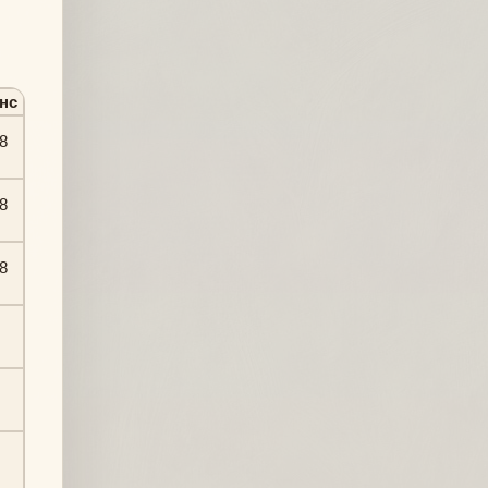
нс
8
8
8