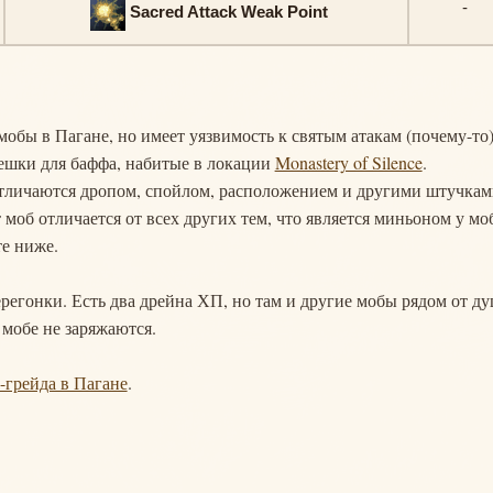
-
Sacred Attack Weak Point
е мобы в Пагане, но имеет уязвимость к святым атакам (почему-то)
мешки для баффа, набитые в локации
Monastery of Silence
.
тличаются дропом, спойлом, расположением и другими штучкам
 моб отличается от всех других тем, что является миньоном у мо
те ниже.
перегонки. Есть два дрейна ХП, но там и другие мобы рядом от д
мобе не заряжаются.
S-грейда в Пагане
.