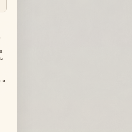
,
и,
ба
уши