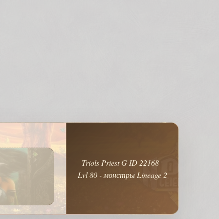
Triols Priest G ID 22168 -
Lvl 80 - монстры Lineage 2