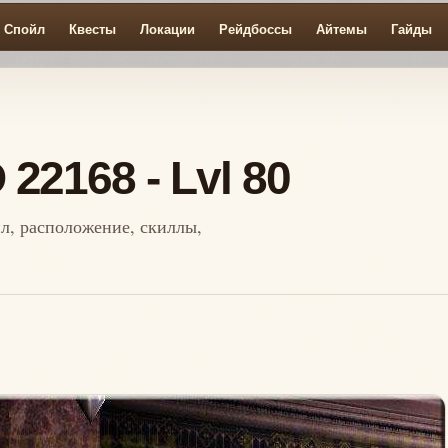
Спойл
Квесты
Локации
Рейдбоссы
Айтемы
Гайды
D 22168 - Lvl 80
ойл, расположение, скиллы,