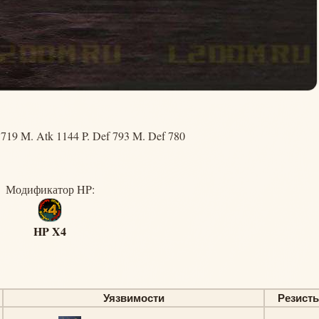
719 M. Atk 1144 P. Def 793 M. Def 780
Модификатор HP:
HP X4
Уязвимости
Резист