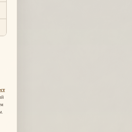
ест
ый
ем
м.