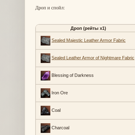
Дроп и спойл:
Дроп (рейты х1)
Sealed Majestic Leather Armor Fabric
Sealed Leather Armor of Nightmare Fabric
Blessing of Darkness
Iron Ore
Coal
Charcoal