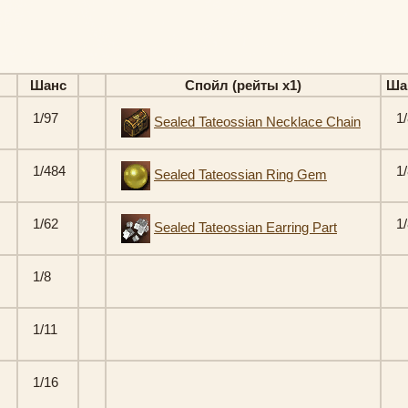
Шанс
Спойл (рейты х1)
Ша
1/97
1/
Sealed Tateossian Necklace Chain
1/484
1/
Sealed Tateossian Ring Gem
1/62
1/
Sealed Tateossian Earring Part
1/8
1/11
1/16