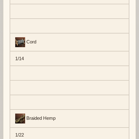
Cord
1/14
Braided Hemp
1/22