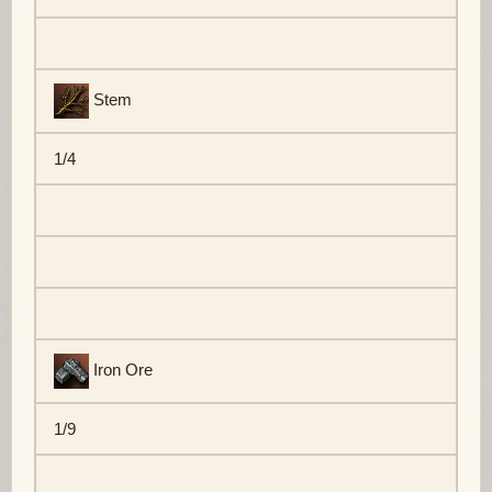
Stem
1/4
Iron Ore
1/9