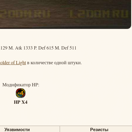
129 M. Atk 1333 P. Def 615 M. Def 511
older of Light
в количестве одной штуки.
Модификатор HP:
HP X4
Уязвимости
Резисты