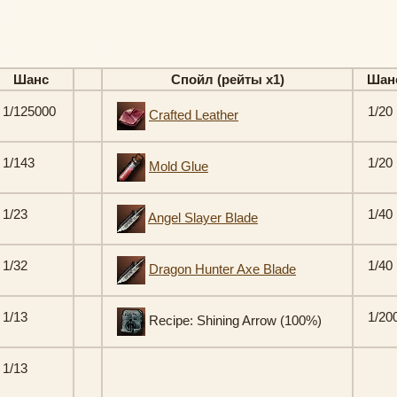
Шанс
Спойл (рейты х1)
Шан
1/125000
1/20
Crafted Leather
1/143
1/20
Mold Glue
1/23
1/40
Angel Slayer Blade
1/32
1/40
Dragon Hunter Axe Blade
1/13
1/20
Recipe: Shining Arrow (100%)
1/13