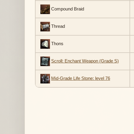
Compound Braid
Thread
Thons
Scroll: Enchant Weapon (Grade S)
Mid-Grade Life Stone: level 76