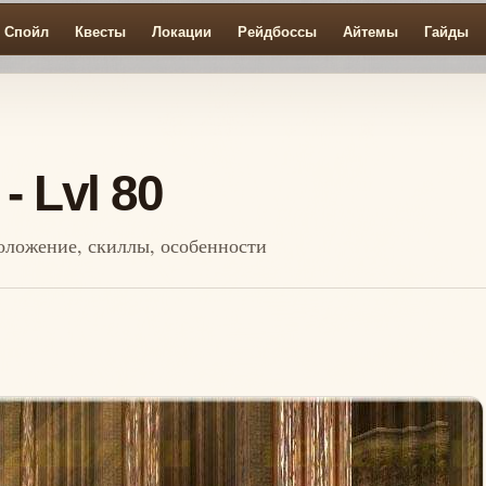
Спойл
Квесты
Локации
Рейдбоссы
Айтемы
Гайды
- Lvl 80
сположение, скиллы, особенности