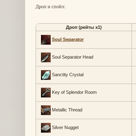
Дроп и спойл:
Дроп (рейты х1)
Soul Separator
Soul Separator Head
Sanctity Crystal
Key of Splendor Room
Metallic Thread
Silver Nugget