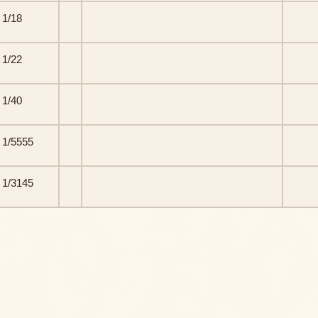
1/18
1/22
1/40
1/5555
1/3145