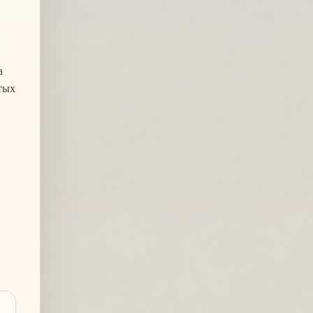
а
тых