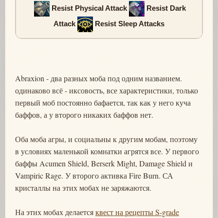
Resist Physical Attack
Resist Dark
Attack
Resist Sleep Attacks
Abraxion - два разных моба под одним названием.
одинаково всё - иксовость, все характеристики, только
первый моб постоянно бафается, так как у него куча
баффов, а у второго никаких баффов нет.
Оба моба агры, и социальны к другим мобам, поэтому
в условиях маленькой комнатки агрятся все. У первого
баффы Acumen Shield, Berserk Might, Damage Shield и
Vampiric Rage. У второго активка Fire Burn. СА
кристаллы на этих мобах не заряжаются.
На этих мобах делается
квест на рецепты S-grade