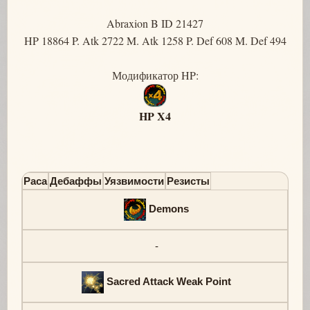
Abraxion B ID 21427
HP 18864 P. Atk 2722 M. Atk 1258 P. Def 608 M. Def 494
Модификатор HP:
HP X4
Раса
Дебаффы
Уязвимости
Резисты
Demons
-
Sacred Attack Weak Point