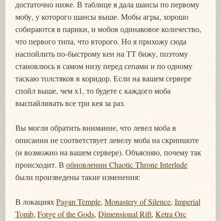
достаточно ниже. В таблице я дала шансы по первому
мобу, у которого шансы выше. Мобы агры, хорошо
собираются в парики, и мобов одинаковое количество,
что первого типа, что второго. Но я прихожу сюда
наспойлить по-быстрому кеи на ТТ бижу, поэтому
становлюсь в самом низу перед сепами и по одному
таскаю толстяков в коридор. Если на вашем сервере
спойл выше, чем х1, то будете с каждого моба
выспайливать все три кея за раз.
Вы могли обратить внимание, что левел моба в
описании не соответствует левелу моба на скриншоте
(и возможно на вашем сервере). Объясняю, почему так
происходит. В
обновлении Chaotic Throne Interlude
были произведены такие изменения:
В локациях
Pagan Temple
,
Monastery of Silence
,
Imperial
Tomb
,
Forge of the Gods
,
Dimensional Rift
,
Ketra Orc