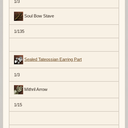
1/3
Soul Bow Stave
1/135
Sealed Tateossian Earring Part
1/3
Mithril Arrow
1/15