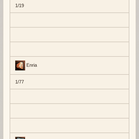
1/19
Enria
1/77