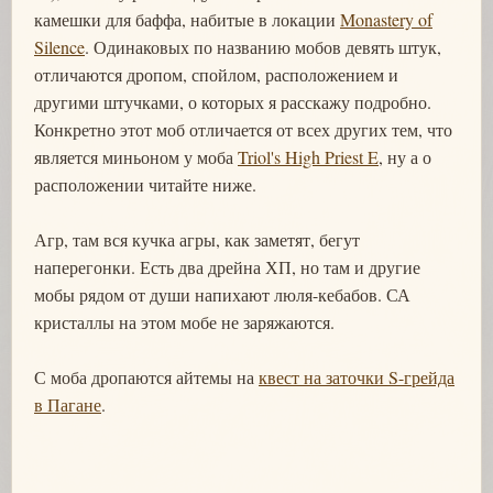
камешки для баффа, набитые в локации
Monastery of
Silence
. Одинаковых по названию мобов девять штук,
отличаются дропом, спойлом, расположением и
другими штучками, о которых я расскажу подробно.
Конкретно этот моб отличается от всех других тем, что
является миньоном у моба
Triol's High Priest E
, ну а о
расположении читайте ниже.
Агр, там вся кучка агры, как заметят, бегут
наперегонки. Есть два дрейна ХП, но там и другие
мобы рядом от души напихают люля-кебабов. СА
кристаллы на этом мобе не заряжаются.
С моба дропаются айтемы на
квест на заточки S-грейда
в Пагане
.