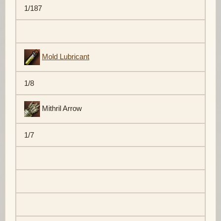
1/187
Mold Lubricant
1/8
Mithril Arrow
1/7