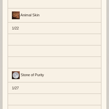
Animal Skin
1/22
Stone of Purity
1/27