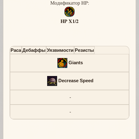
Модификатор HP:
HP X1/2
Раса
Дебаффы
Уязвимости
Резисты
Giants
Decrease Speed
-
-