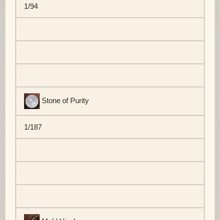
1/94
Stone of Purity
1/187