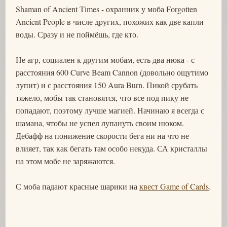
Shaman of Ancient Times - охранник у моба Forgotten
Ancient People в числе других, похожих как две капли
воды. Сразу и не поймёшь, где кто.
Не агр, социален к другим мобам, есть два нюка - с
расстояния 600 Curve Beam Cannon (довольно ощутимо
лупит) и с расстояния 150 Aura Burn. Пикой срубать
тяжело, мобы так становятся, что все под пику не
попадают, поэтому лучше магией. Начинаю я всегда с
шамана, чтобы не успел лупануть своим нюком.
Дебафф на понижение скорости бега ни на что не
влияет, так как бегать там особо некуда. СА кристаллы
на этом мобе не заряжаются.
С моба падают красные шарики на
квест Game of Cards
.