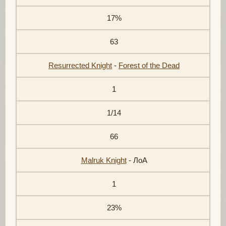
17%
63
Resurrected Knight
-
Forest of the Dead
1
1/14
66
Malruk Knight
- ЛоА
1
23%