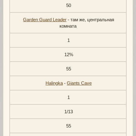
50
Garden Guard Leader
- там же, центральная
комната
1
12%
55
Halingka
-
Giants Cave
1
1/13
55