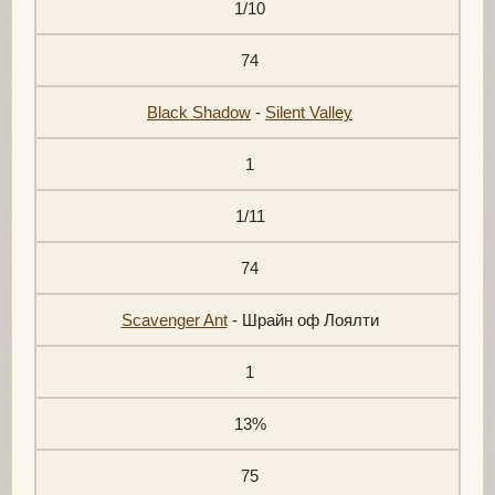
1/10
74
Black Shadow
-
Silent Valley
1
1/11
74
Scavenger Ant
- Шрайн оф Лоялти
1
13%
75