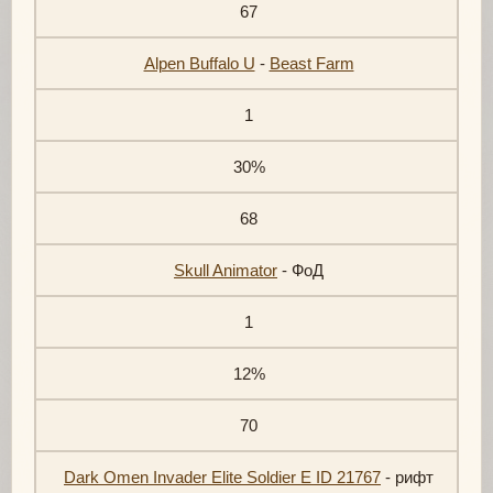
67
Alpen Buffalo U
-
Beast Farm
1
30%
68
Skull Animator
- ФоД
1
12%
70
Dark Omen Invader Elite Soldier E ID 21767
- рифт