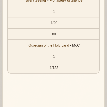
Silent Seeker
-
Monastery of Silence
1
1/20
80
Guardian of the Holy Land
- МоС
1
1/133