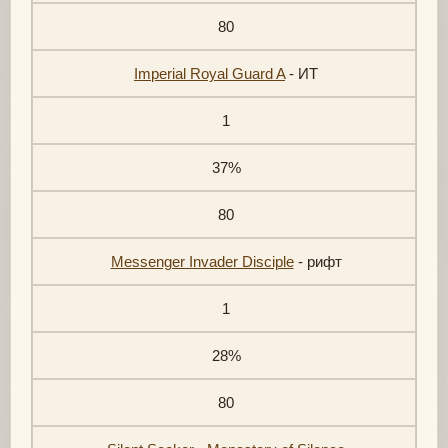
80
Imperial Royal Guard A
- ИТ
1
37%
80
Messenger Invader Disciple
- рифт
1
28%
80