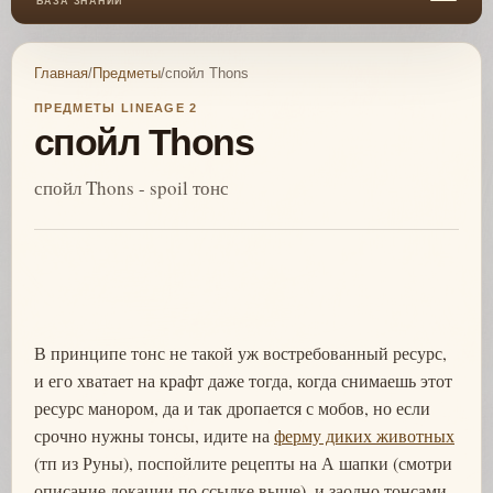
БАЗА ЗНАНИЙ
Главная
/
Предметы
/
спойл Thons
ПРЕДМЕТЫ LINEAGE 2
спойл Thons
спойл Thons - spoil тонс
В принципе тонс не такой уж востребованный ресурс,
и его хватает на крафт даже тогда, когда снимаешь этот
ресурс манором, да и так дропается с мобов, но если
срочно нужны тонсы, идите на
ферму диких животных
(тп из Руны), поспойлите рецепты на А шапки (смотри
описание локации по ссылке выше), и заодно тонсами