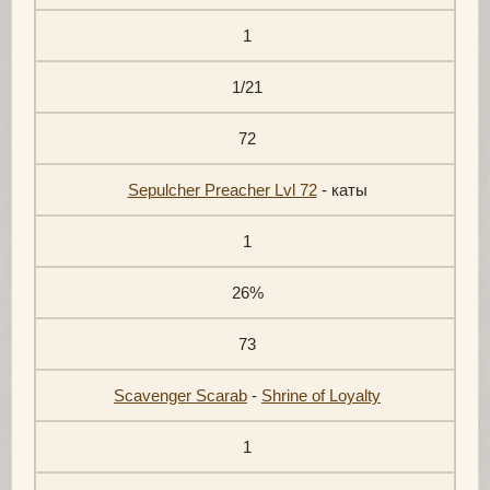
1
1/21
72
Sepulcher Preacher Lvl 72
- каты
1
26%
73
Scavenger Scarab
-
Shrine of Loyalty
1