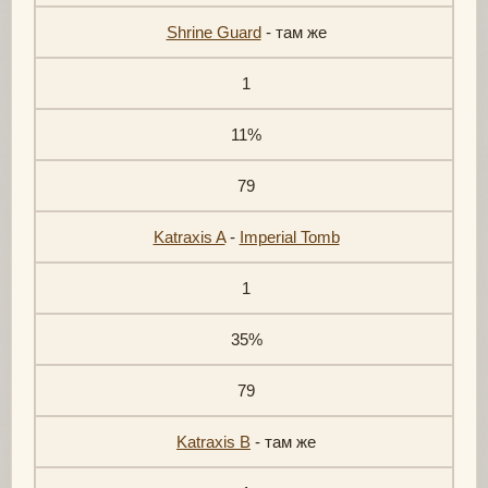
Shrine Guard
- там же
1
11%
79
Katraxis A
-
Imperial Tomb
1
35%
79
Katraxis B
- там же