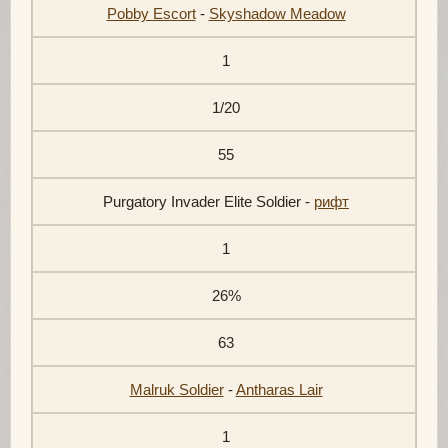
Pobby Escort
-
Skyshadow Meadow
1
1/20
55
Purgatory Invader Elite Soldier -
рифт
1
26%
63
Malruk Soldier
-
Antharas Lair
1