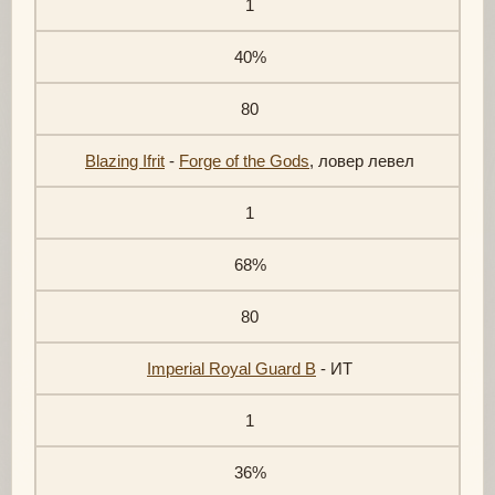
1
40%
80
Blazing Ifrit
-
Forge of the Gods
, ловер левел
1
68%
80
Imperial Royal Guard B
- ИТ
1
36%