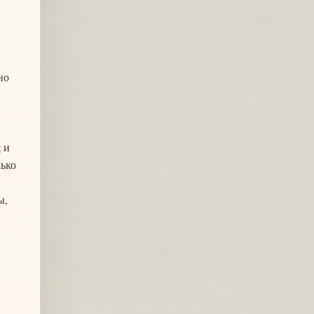
но
t
и
лько
ы,