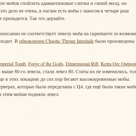
толпе мобов спойлить адамантиновые слитки и синий молд, но
о дело не очень, в пагане есть мобы с шансом в четыре раза
е приходится. Так что дерзайте.
 описании не соответствует левелу моба на скриншоте (и возмож
сходит. В
обновлении Chaotic Throne Interlude
были произведены
mperial Tomb
,
Forge of the Gods
,
Dimensional Rift
,
Ketra Orc Outpos
выше 80-го левела, стали левел 80. Статы их не изменились, то
где в этих локациях до сих пор бегают высокоуровневые мобы.
ерверах, которые были переделаны с Ц4, где ещё были такие моб
ва этим мобам подняли левел.