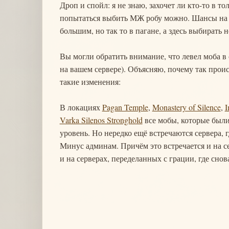
Дроп и спойл: я не знаю, захочет ли кто-то в 
попытаться выбить МЖ робу можно. Шансы на эт
большим, но так то в пагане, а здесь выбирать н
Вы могли обратить внимание, что левел моба в
на вашем сервере). Объясняю, почему так прои
такие изменения:
В локациях
Pagan Temple
,
Monastery of Silence
,
I
Varka Silenos Stronghold
все мобы, которые были 
уровень. Но нередко ещё встречаются сервера, 
Минус админам. Причём это встречается и на с
и на серверах, переделанных с грации, где сно