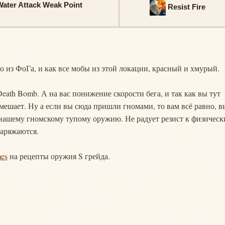
ater Attack Weak Point
Resist Fire
о из ФоГа, и как все мобы из этой локации, красный и хмурый.
eath Bomb. А на вас понижение скорости бега, и так как вы тут
мешает. Ну а если вы сюда пришли гномами, то вам всё равно, в
к нашему гномскому тупому оружию. Не радует резист к физичес
заряжаются.
mes
на рецепты оружия S грейда.