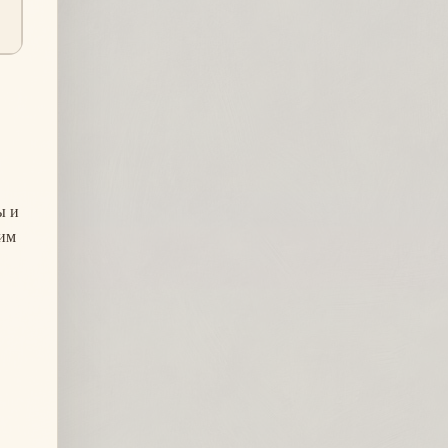
ы и
ким