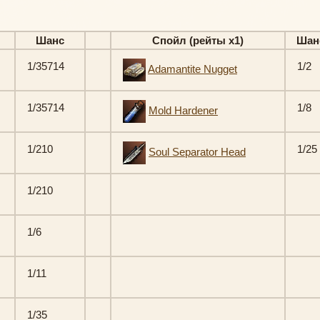
Шанс
Спойл (рейты х1)
Шан
1/35714
1/2
Adamantite Nugget
1/35714
1/8
Mold Hardener
1/210
1/25
Soul Separator Head
1/210
1/6
1/11
1/35