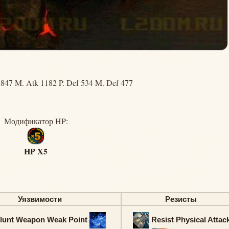
847 M. Atk 1182 P. Def 534 M. Def 477
Модификатор HP:
HP X5
Уязвимости
Резисты
lunt Weapon Weak Point
Resist Physical Attac