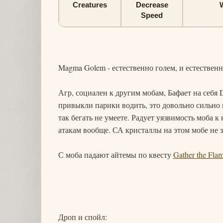
Creatures
Decrease
W
Speed
Magma Golem - естественно голем, и естественн
Агр, социален к другим мобам, Бафает на себя D
привыкли парики водить, это довольно сильно 
так бегать не умеете. Радует уязвимость моба 
атакам вообще. СА кристаллы на этом мобе не 
С моба падают айтемы по квесту
Gather the Fla
Дроп и спойл: