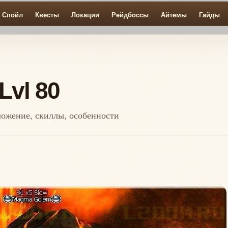
Спойл
Квесты
Локации
Рейдбоссы
Айтемы
Гайды
Lvl 80
ложение, скиллы, особенности