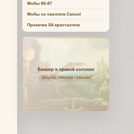
Мобы 80-87
Мобы со скиллом Cancel
Прокачка SA кристаллов
Баннер в правой колонке
300x250 / 300x600 / 240x400