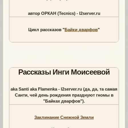
автор ОРКАН (Tecnics) - l2server.ru
Цикл рассказов "
Байки дварфов
"
Рассказы Инги Моисеевой
aka Santi aka Flamenka - l2server.ru (да, да, та самая
Санти, чей день рождения празднуют гномы в
"Байках дварфов").
Заклинание Снежной Земли