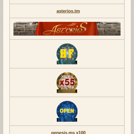
asterios.tm
genesis.ms x100