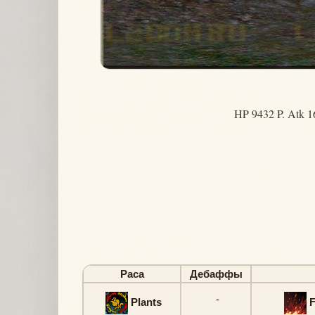
HP 9432 P. Atk 1
Раса
Дебаффы
-
Plants
F