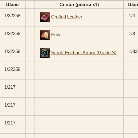
Шанс
Спойл (рейты х1)
Шан
1/32258
1/4
Crafted Leather
1/32258
1/8
Enria
1/32258
1/33
Scroll: Enchant Armor (Grade S)
1/32258
1/217
1/217
1/217