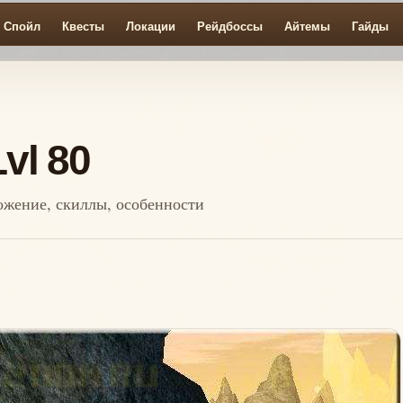
Спойл
Квесты
Локации
Рейдбоссы
Айтемы
Гайды
Lvl 80
оложение, скиллы, особенности