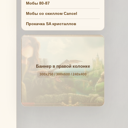
Мобы 80-87
Мобы со скиллом Cancel
Прокачка SA кристаллов
Баннер в правой колонке
300x250 / 300x600 / 240x400