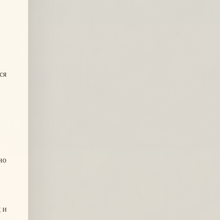
ся
но
t
и