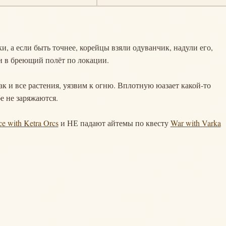
и, а если быть точнее, корейцы взяли одуванчик, надули его,
и в бреющий полёт по локации.
ак и все растения, уязвим к огню. Вплотную юазает какой-то
е не заряжаются.
ce with Ketra Orcs
и НЕ падают айтемы по квесту
War with Varka