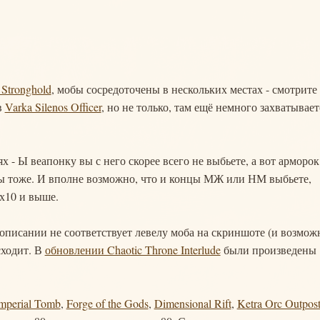
 Stronghold
, мобы сосредоточены в нескольких местах - смотрите
в
Varka Silenos Officer
, но не только, там ещё немного захватывает
 - Ы веапонку вы с него скорее всего не выбьете, а вот арморок
сы тоже. И вполне возможно, что и концы МЖ или НМ выбьете,
 х10 и выше.
 описании не соответствует левелу моба на скриншоте (и возмож
сходит. В
обновлении Chaotic Throne Interlude
были произведены
mperial Tomb
,
Forge of the Gods
,
Dimensional Rift
,
Ketra Orc Outpos