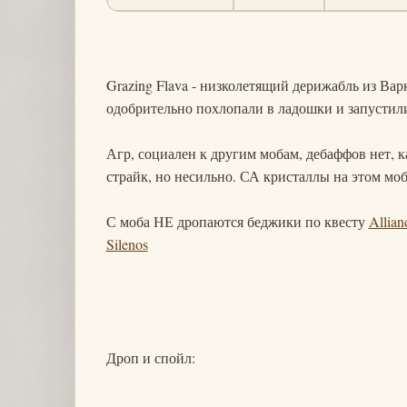
Grazing Flava - низколетящий дерижабль из Варк
одобрительно похлопали в ладошки и запустил
Агр, социален к другим мобам, дебаффов нет, к
страйк, но несильно. СА кристаллы на этом моб
С моба НЕ дропаются беджики по квесту
Allian
Silenos
Дроп и спойл: