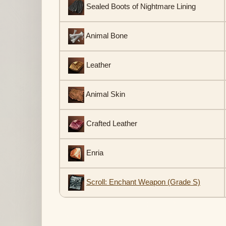
Sealed Boots of Nightmare Lining
Animal Bone
Leather
Animal Skin
Crafted Leather
Enria
Scroll: Enchant Weapon (Grade S)