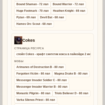
Bound Shaman - 72 лвл
Bound Warrior - 72 лвл
Huge Footmark - 70 лвл
Heathen Knight - 69 лвл
Pytan - 69 лвл
Devil Bat - 68 лвл
Hames Orc Scout - 68 лвл
Cokes
СТРАНИЦА РЕСУРСА
спойл Cokes - крафт синтетик кокса в лайнэйдж 2 интерлюд
МОБЫ
Arimanes of Destruction B - 80 лвл
Forgotten Victim - 80 лвл
Magma Drake B - 80 лвл
Messenger Invader Soldier C - 80 лвл
Messenger Invader Warrior B - 80 лвл
Monastic Pilgrim - 80 лвл
Triols Believer D - 80 лвл
Varka Silenos Priest - 80 лвл