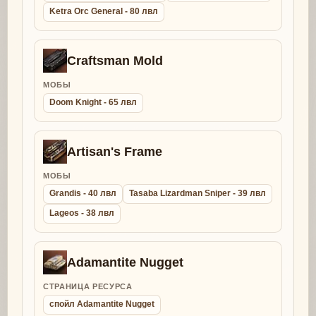
Ketra Orc General - 80 лвл
Craftsman Mold
МОБЫ
Doom Knight - 65 лвл
Artisan's Frame
МОБЫ
Grandis - 40 лвл
Tasaba Lizardman Sniper - 39 лвл
Lageos - 38 лвл
Adamantite Nugget
СТРАНИЦА РЕСУРСА
спойл Adamantite Nugget