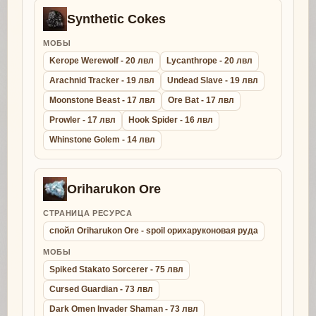
Synthetic Cokes
МОБЫ
Kerope Werewolf - 20 лвл
Lycanthrope - 20 лвл
Arachnid Tracker - 19 лвл
Undead Slave - 19 лвл
Moonstone Beast - 17 лвл
Ore Bat - 17 лвл
Prowler - 17 лвл
Hook Spider - 16 лвл
Whinstone Golem - 14 лвл
Oriharukon Ore
СТРАНИЦА РЕСУРСА
спойл Oriharukon Ore - spoil орихаруконовая руда
МОБЫ
Spiked Stakato Sorcerer - 75 лвл
Cursed Guardian - 73 лвл
Dark Omen Invader Shaman - 73 лвл