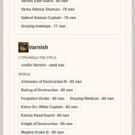
Varkas Elite Guard - 80 лвл
Varka Silenos Shaman - 79 лвл
Spiked Stakato Captain - 78 лвл
Grazing Antelope - 77 лвл
Varnish
СТРАНИЦА РЕСУРСА
спойл Varnish - spoil лак
МОБЫ
Arimanes of Destruction B - 80 лвл
Balrog of Destruction - 80 лвл
Forgotten Victim - 80 лвл
Grazing Windsus - 80 лвл
Ketra Orc White Captain - 80 лвл
Ketras Head Guard - 80 лвл
Knight of Destruction - 80 лвл
Magma Drake B - 80 лвл