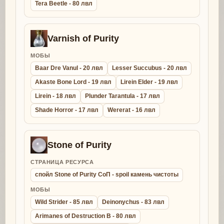
Tera Beetle - 80 лвл
Varnish of Purity
МОБЫ
Baar Dre Vanul - 20 лвл
Lesser Succubus - 20 лвл
Akaste Bone Lord - 19 лвл
Lirein Elder - 19 лвл
Lirein - 18 лвл
Plunder Tarantula - 17 лвл
Shade Horror - 17 лвл
Wererat - 16 лвл
Stone of Purity
СТРАНИЦА РЕСУРСА
спойл Stone of Purity СоП - spoil камень чистоты
МОБЫ
Wild Strider - 85 лвл
Deinonychus - 83 лвл
Arimanes of Destruction B - 80 лвл