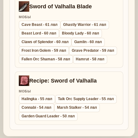
Sword of Valhalla Blade
МОБЫ
Cave Beast - 61 лвл
Ghastly Warrior - 61 лвл
Beast Lord - 60 лвл
Bloody Lady - 60 лвл
Claws of Splendor - 60 лвл
Gamlin - 60 лвл
Frost Iron Golem - 59 лвл
Grave Predator - 59 лвл
Fallen Orc Shaman - 58 лвл
Hamrut - 58 лвл
Recipe: Sword of Valhalla
МОБЫ
Halingka - 55 лвл
Taik Orc Supply Leader - 55 лвл
Connabi - 54 лвл
Marsh Stalker - 54 лвл
Garden Guard Leader - 50 лвл