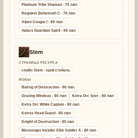
Platinum Tribe Shaman - 70 лвл
Requiem Behemoth C - 70 лвл
Alpen Cougar I - 69 лвл
Valacs Guardian Spirit - 69 лвл
Stem
СТРАНИЦА РЕСУРСА
спойл Stem - spoil стебель
МОБЫ
Balrog of Destruction - 80 лвл
Grazing Windsus - 80 лвл
Ketra Orc Seer - 80 лвл
Ketra Orc White Captain - 80 лвл
Ketras Head Guard - 80 лвл
Knight of Destruction - 80 лвл
Messenger Invader Elite Soldier A - 80 лвл