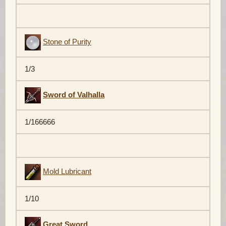
Stone of Purity
1/3
Sword of Valhalla
1/166666
Mold Lubricant
1/10
Great Sword