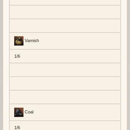
Varnish
1/6
Coal
1/6