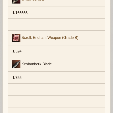
1/166666
Scroll: Enchant Weapon (Grade B)
1/524
Keshanberk Blade
1/755