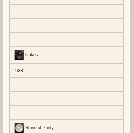
Cokes
1/38
Stone of Purity