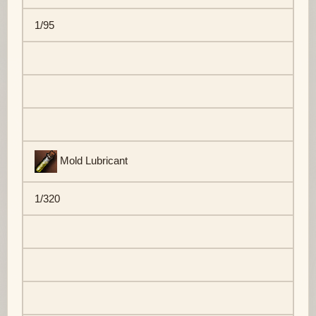
1/95
Mold Lubricant
1/320