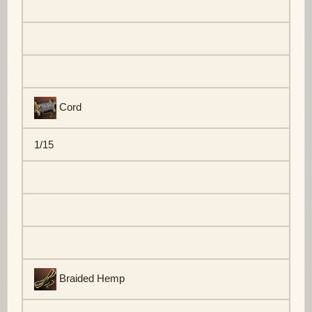
Cord
1/15
Braided Hemp