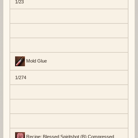
1/23
Mold Glue
1/274
Recipe: Blessed Spiritshot (B) Compressed