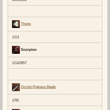
Thons
1/13
Scorpion
1/142857
Orcish Poleaxe Blade
1/92