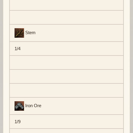
Stem
1/4
Iron Ore
1/9