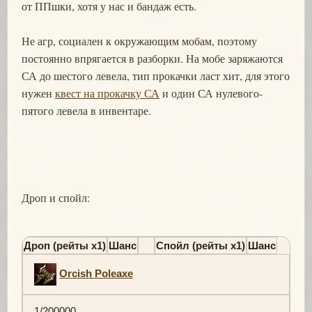
от ППшки, хотя у нас и бандаж есть.
Не агр, социален к окружающим мобам, поэтому
постоянно впрягается в разборки. На мобе заряжаются
СА до шестого левела, тип прокачки ласт хит, для этого
нужен
квест на прокачку СА
и один СА нулевого-
пятого левела в инвентаре.
Дроп и спойл:
Дроп (рейты х1)
Шанс
Спойл (рейты х1)
Шанс
Orcish Poleaxe
1/200000