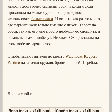
наносят достаточно сильный урон, и когда я сюда
приходила на мелких уровнях, приходилось
использовать
белые хилки
. И вот это как раз то место,
где фармить желательно именно с пикой. Таргет на
босса, так как его нам просто необходимо спойлить, а
остальные сами подбегут. Никакие СА кристаллы на
этом мобе не заряжаются.
С моба падают айтемы по квесту
Warehouse Keepers
Pastime
на заточки оружия, брони и вещей Ц грейда.
Дроп и спойл:
Дроп (рейты х1)
Шанс
Спойл (рейты х1)
Шанс