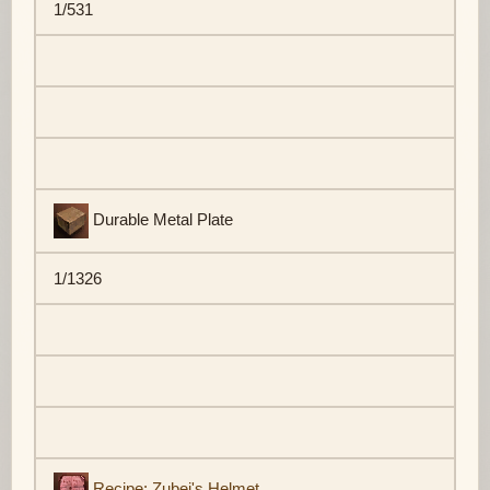
1/531
Durable Metal Plate
1/1326
Recipe: Zubei's Helmet