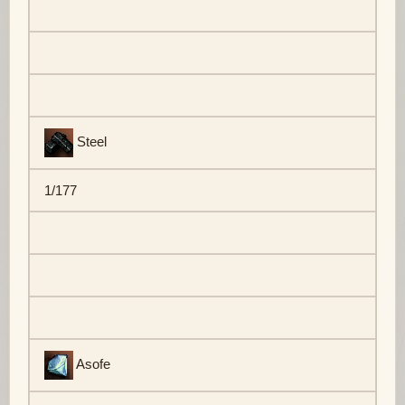
Steel
1/177
Asofe