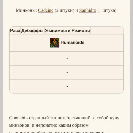
Миньоны:
Cadeine
(2 штуки) и
Sanhidro
(1 штука).
Раса
Дебаффы
Уязвимости
Резисты
Humanoids
-
-
-
Connabi - странный типчик, таскающий за собой кучу
миньонов, и непонятно каким образом
размножившийся так, что эти кучи заполняют