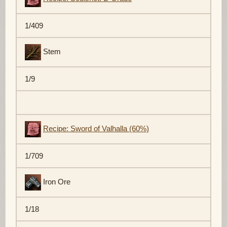
1/409
Stem
1/9
Recipe: Sword of Valhalla (60%)
1/709
Iron Ore
1/18