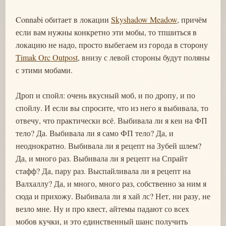
Connabi обитает в локации
Skyshadow Meadow
, причём
если вам нужны конкретно эти мобы, то тпшиться в
локацию не надо, просто выбегаем из города в сторону
Timak Orc Outpost
, внизу с левой стороны будут поляны
с этими мобами.
Дроп и спойл: очень вкусный моб, и по дропу, и по
спойлу. И если вы спросите, что из него я выбивала, то
отвечу, что практически всё. Выбивала ли я кеи на ФП
тело? Да. Выбивала ли я само ФП тело? Да, и
неоднократно. Выбивала ли я рецепт на Зубей шлем?
Да, и много раз. Выбивала ли я рецепт на Спрайт
стафф? Да, пару раз. Выспайливала ли я рецепт на
Валхаллу? Да, и много, много раз, собственно за ним я
сюда и прихожу. Выбивала ли я хай лс? Нет, ни разу, не
везло мне. Ну и про квест, айтемы падают со всех
мобов кучки, и это единственный шанс получить