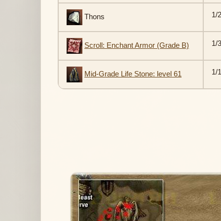
1/
Thons
1/
Scroll: Enchant Armor (Grade B)
1/
Mid-Grade Life Stone: level 61