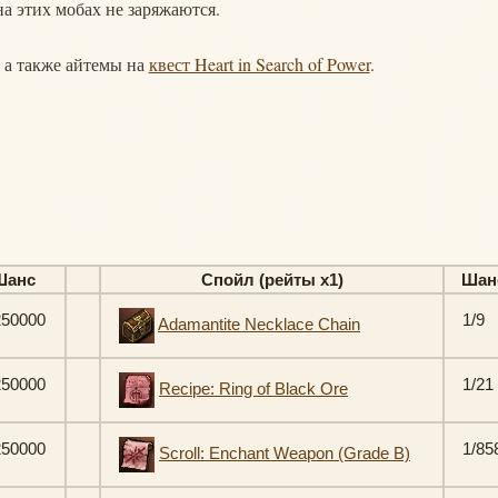
а этих мобах не заряжаются.
, а также айтемы на
квест Heart in Search of Power
.
Шанс
Спойл (рейты х1)
Шан
250000
1/9
Adamantite Necklace Chain
250000
1/21
Recipe: Ring of Black Ore
250000
1/85
Scroll: Enchant Weapon (Grade B)