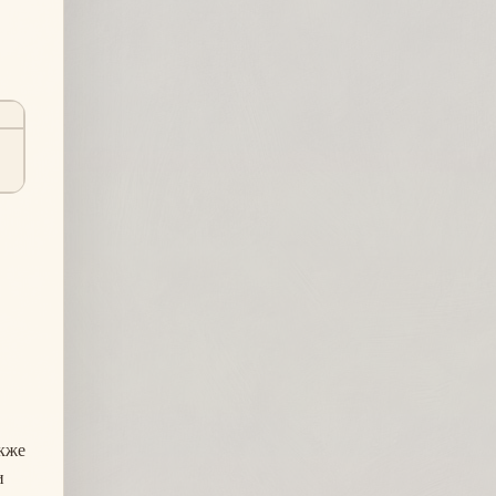
ы
акже
и