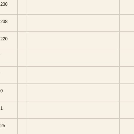
1238
1238
1220
7
4
20
81
125