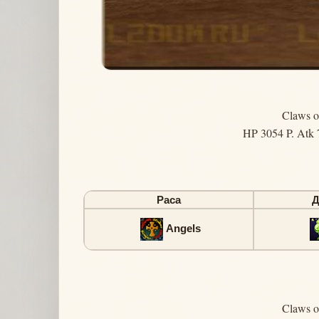
Claws o
HP 3054 P. Atk 
Раса
Angels
Claws o