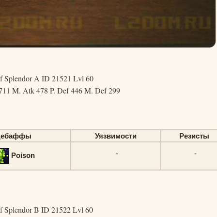
f Splendor A ID 21521 Lvl 60
711 M. Atk 478 P. Def 446 M. Def 299
Дебаффы
Уязвимости
Резисты
-
-
Poison
f Splendor B ID 21522 Lvl 60