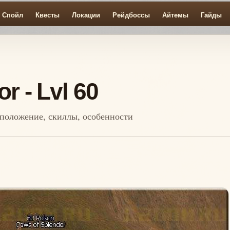
Спойл
Квесты
Локации
Рейдбоссы
Айтемы
Гайды
r - Lvl 60
асположение, скиллы, особенности