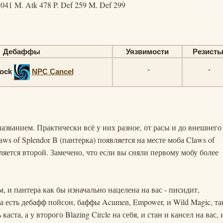
1041 M. Atk 478 P. Def 259 M. Def 299
Дебаффы
Уязвимости
Резист
-
-
ock
NPC Cancel
названием. Практически всё у них разное, от расы и до внешнего
ws of Splendor B (пантерка) появляется на месте моба Claws of
вляется второй. Замечено, что если вы сняли первому мобу более
, и пантера как бы изначально нацелена на вас - писидит,
ба есть дебафф пойсон, баффы Acumen, Empower, и Wild Magic, т
аста, а у второго Blazing Circle на себя, и стан и кансел на вас, 