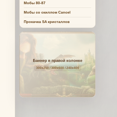
Мобы 80-87
Мобы со скиллом Cancel
Прокачка SA кристаллов
Баннер в правой колонке
300x250 / 300x600 / 240x400