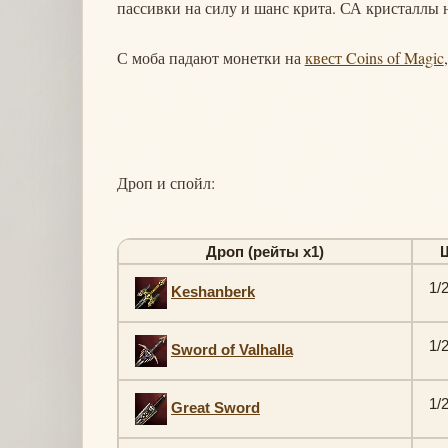
пассивки на силу и шанс крита. СА кристаллы н
С моба падают монетки на
квест Coins of Magic
Дроп и спойл:
Дроп (рейты х1)
1/
Keshanberk
1/
Sword of Valhalla
1/
Great Sword