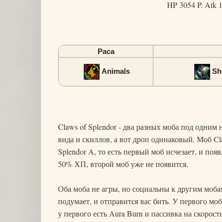
HP 3054 P. Atk 
Раса
Animals
Sh
Claws of Splendor - два разных моба под одним 
вида и скиллов, а вот дроп одинаковый. Моб Cla
Splendor A, то есть первый моб исчезает, и поя
50% ХП, второй моб уже не появится.
Оба моба не агры, но социальны к другим мобам
подумает, и отправится вас бить. У первого мо
у первого есть Aura Burn и пассивка на скорость к