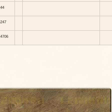
244
3247
14706