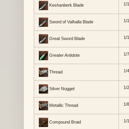
1/
Keshanberk Blade
1/
Sword of Valhalla Blade
1/
Great Sword Blade
1/
Greater Antidote
1/
Thread
1/
Silver Nugget
1/
Metallic Thread
1/
Compound Braid