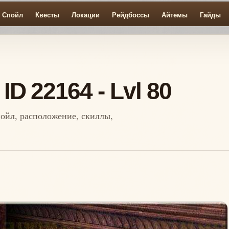
Спойл
Квесты
Локации
Рейдбоссы
Айтемы
Гайды
 ID 22164 - Lvl 80
спойл, расположение, скиллы,