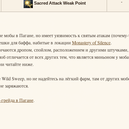
-
Sacred Attack Weak Point
гие мобы в Пагане, но имеет уязвимость к святым атакам (почему-
мешки для баффа, набитые в локации
Monastery of Silence
.
ичаются дропом, спойлом, расположением и другими штучками,
об отличается от всех других тем, что является миньоном у моба
нии читайте ниже.
e Wild Sweep, но не надейтесь на лёгкий фарм, там от других моб
не заряжаются.
S-грейда в Пагане
.