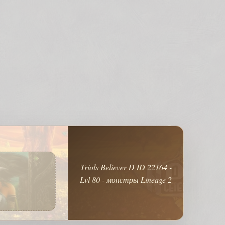
Triols Believer D ID 22164 -
Lvl 80 - монстры Lineage 2