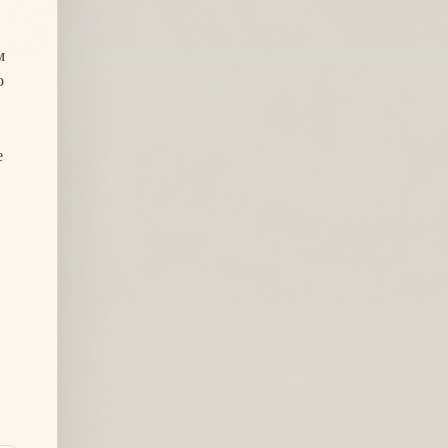
м
о
е