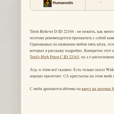
-
Humanoids
Triols Believer D ID 22164 - не нежить, как мно
поэтому рекомендуется прихватить с собой ка
Одинаковых по названию мобов пять штук, отл
которых я расскажу подробно. Конкретно этот м
Triol's High Priest C ID 22163
, ну а о расположе
Агр, и этим всё сказано. Есть только скилл Wid
хорошо прилетает. СА кристаллы на этом мобе 
С моба дропаются айтемы на
квест на заточки 