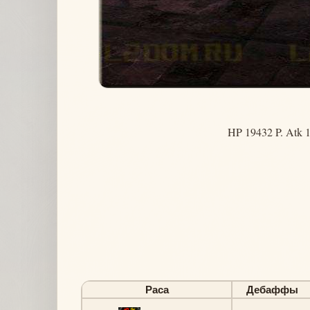
HP 19432 P. Atk 1
Раса
Дебаффы