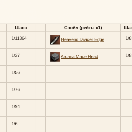
Шанс
Спойл (рейты х1)
Ша
1/11364
1/8
Heavens Divider Edge
1/37
1/8
Arcana Mace Head
1/56
1/76
1/94
1/6