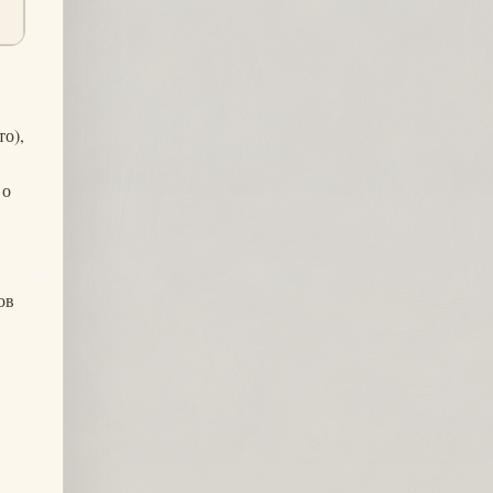
то),
 о
ов