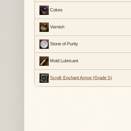
Cokes
Varnish
Stone of Purity
Mold Lubricant
Scroll: Enchant Armor (Grade S)