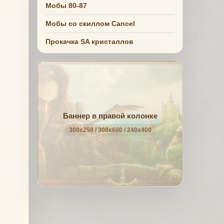
Мобы 80-87
Мобы со скиллом Cancel
Прокачка SA кристаллов
Баннер в правой колонке
300x250 / 300x600 / 240x400