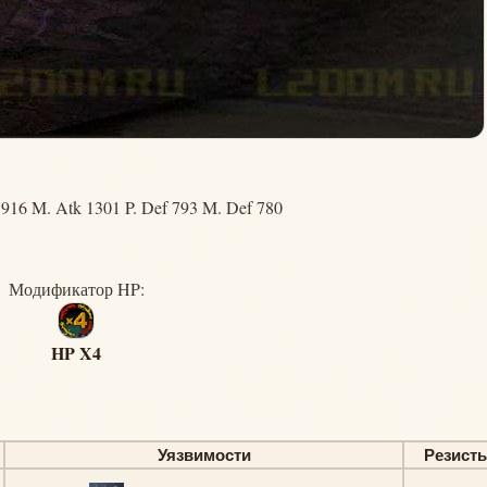
916 M. Atk 1301 P. Def 793 M. Def 780
Модификатор HP:
HP X4
Уязвимости
Резист