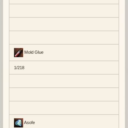
Mold Glue
1/218
Asofe