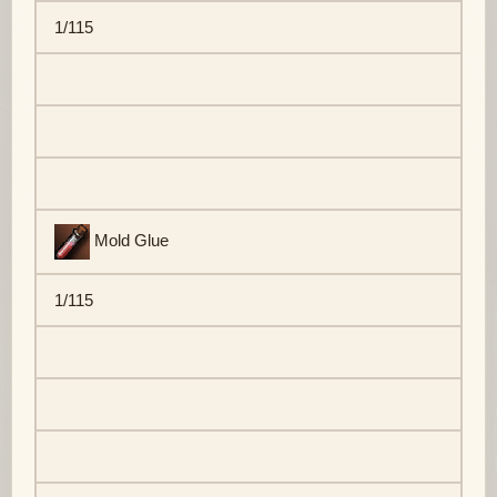
1/115
Mold Glue
1/115