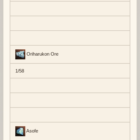
Oriharukon Ore
1/58
Asofe