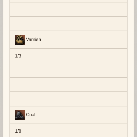
Varnish
1/3
Coal
1/8