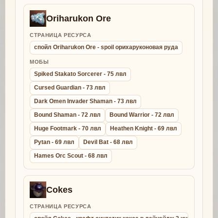
Oriharukon Ore
СТРАНИЦА РЕСУРСА
спойл Oriharukon Ore - spoil орихаруконовая руда
МОБЫ
Spiked Stakato Sorcerer - 75 лвл
Cursed Guardian - 73 лвл
Dark Omen Invader Shaman - 73 лвл
Bound Shaman - 72 лвл
Bound Warrior - 72 лвл
Huge Footmark - 70 лвл
Heathen Knight - 69 лвл
Pytan - 69 лвл
Devil Bat - 68 лвл
Hames Orc Scout - 68 лвл
Cokes
СТРАНИЦА РЕСУРСА