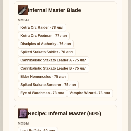
Infernal Master Blade
МОБЫ
Ketra Orc Raider - 78 лвл
Ketra Orc Footman - 77 лвл
Disciples of Authority - 76 лвл
Spiked Stakato Soldier - 76 лвл
Cannibalistic Stakato Leader A - 75 лвл
Cannibalistic Stakato Leader B - 75 лвл
Elder Homunculus - 75 лвл
Spiked Stakato Sorcerer - 75 лвл
Eye of Watchman - 73 лвл
Vampire Wizard - 73 лвл
Recipe: Infernal Master (60%)
МОБЫ
Lost Buffalo - 60 лвл