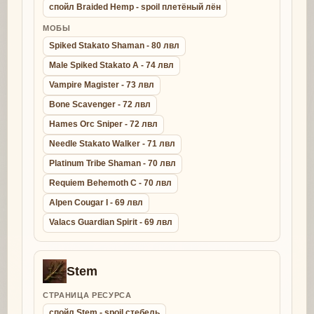
спойл Braided Hemp - spoil плетёный лён
МОБЫ
Spiked Stakato Shaman - 80 лвл
Male Spiked Stakato A - 74 лвл
Vampire Magister - 73 лвл
Bone Scavenger - 72 лвл
Hames Orc Sniper - 72 лвл
Needle Stakato Walker - 71 лвл
Platinum Tribe Shaman - 70 лвл
Requiem Behemoth C - 70 лвл
Alpen Cougar I - 69 лвл
Valacs Guardian Spirit - 69 лвл
Stem
СТРАНИЦА РЕСУРСА
спойл Stem - spoil стебель