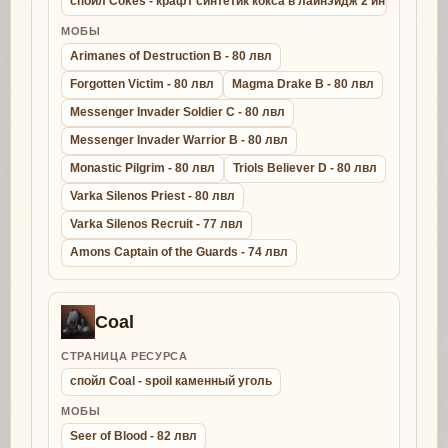
спойл Cokes - крафт синтетик кокса в лайнэйдж 2 интерлюд
МОБЫ
Arimanes of Destruction B - 80 лвл
Forgotten Victim - 80 лвл
Magma Drake B - 80 лвл
Messenger Invader Soldier C - 80 лвл
Messenger Invader Warrior B - 80 лвл
Monastic Pilgrim - 80 лвл
Triols Believer D - 80 лвл
Varka Silenos Priest - 80 лвл
Varka Silenos Recruit - 77 лвл
Amons Captain of the Guards - 74 лвл
Coal
СТРАНИЦА РЕСУРСА
спойл Coal - spoil каменный уголь
МОБЫ
Seer of Blood - 82 лвл