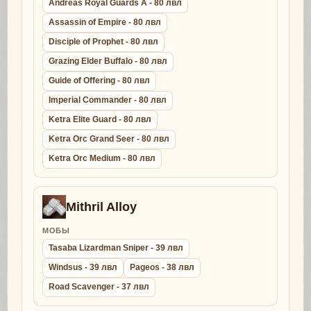
Andreas Royal Guards A - 80 лвл
Assassin of Empire - 80 лвл
Disciple of Prophet - 80 лвл
Grazing Elder Buffalo - 80 лвл
Guide of Offering - 80 лвл
Imperial Commander - 80 лвл
Ketra Elite Guard - 80 лвл
Ketra Orc Grand Seer - 80 лвл
Ketra Orc Medium - 80 лвл
Mithril Alloy
МОБЫ
Tasaba Lizardman Sniper - 39 лвл
Windsus - 39 лвл
Pageos - 38 лвл
Road Scavenger - 37 лвл