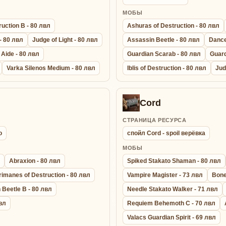
МОБЫ
uction B - 80 лвл
Ashuras of Destruction - 80 лвл
 - 80 лвл
Judge of Light - 80 лвл
Assassin Beetle - 80 лвл
Dance
 Aide - 80 лвл
Guardian Scarab - 80 лвл
Guard
Varka Silenos Medium - 80 лвл
Iblis of Destruction - 80 лвл
Jud
Cord
СТРАНИЦА РЕСУРСА
о
спойл Cord - spoil верёвка
МОБЫ
Abraxion - 80 лвл
Spiked Stakato Shaman - 80 лвл
rimanes of Destruction - 80 лвл
Vampire Magister - 73 лвл
Bone
 Beetle B - 80 лвл
Needle Stakato Walker - 71 лвл
вл
Requiem Behemoth C - 70 лвл
Valacs Guardian Spirit - 69 лвл