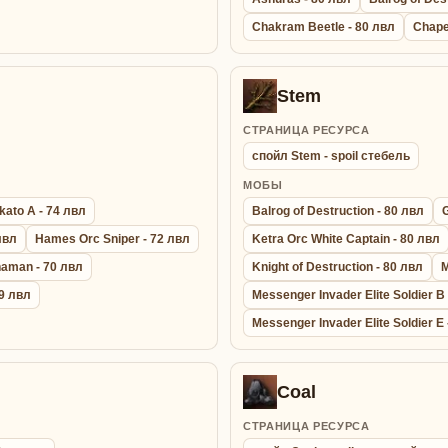
Chakram Beetle - 80 лвл
Chape
Stem
СТРАНИЦА РЕСУРСА
спойл Stem - spoil стебель
МОБЫ
kato A - 74 лвл
Balrog of Destruction - 80 лвл
лвл
Hames Orc Sniper - 72 лвл
Ketra Orc White Captain - 80 лвл
haman - 70 лвл
Knight of Destruction - 80 лвл
M
69 лвл
Messenger Invader Elite Soldier B
Messenger Invader Elite Soldier E 
Coal
СТРАНИЦА РЕСУРСА