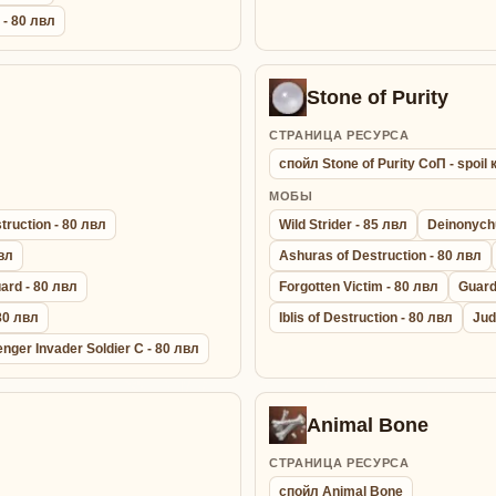
 - 80 лвл
Stone of Purity
СТРАНИЦА РЕСУРСА
спойл Stone of Purity СоП - spoi
МОБЫ
truction - 80 лвл
Wild Strider - 85 лвл
Deinonych
вл
Ashuras of Destruction - 80 лвл
ard - 80 лвл
Forgotten Victim - 80 лвл
Guardi
80 лвл
Iblis of Destruction - 80 лвл
Jud
nger Invader Soldier C - 80 лвл
Animal Bone
СТРАНИЦА РЕСУРСА
спойл Animal Bone