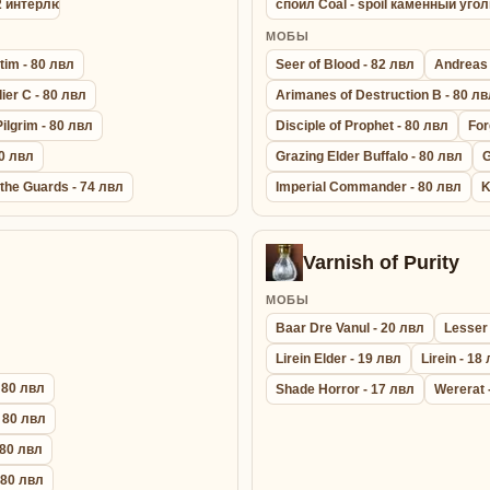
 2 интерлюд
спойл Coal - spoil каменный угол
МОБЫ
tim - 80 лвл
Seer of Blood - 82 лвл
Andreas 
ier C - 80 лвл
Arimanes of Destruction B - 80 л
ilgrim - 80 лвл
Disciple of Prophet - 80 лвл
For
80 лвл
Grazing Elder Buffalo - 80 лвл
G
the Guards - 74 лвл
Imperial Commander - 80 лвл
K
Varnish of Purity
МОБЫ
Baar Dre Vanul - 20 лвл
Lesser
Lirein Elder - 19 лвл
Lirein - 18
 80 лвл
Shade Horror - 17 лвл
Wererat 
- 80 лвл
 80 лвл
- 80 лвл