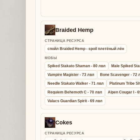
Braided Hemp
СТРАНИЦА РЕСУРСА
спойл Braided Hemp - spoil плетёный лён
МОБЫ
Spiked Stakato Shaman - 80 лвл
Male Spiked Sta
Vampire Magister - 73 лвл
Bone Scavenger - 72 
Needle Stakato Walker - 71 лвл
Platinum Tribe S
Requiem Behemoth C - 70 лвл
Alpen Cougar I - 
Valacs Guardian Spirit - 69 лвл
Cokes
СТРАНИЦА РЕСУРСА