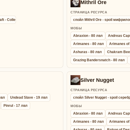
Mithril Ore
СТРАНИЦА РЕСУРСА
aft - Collection agathion summon bracelet - Браслет Сбора Энергии
спойл Mithril Ore - spoil мифрил
МОБЫ
Abraxion - 80 лвл
Andreas Capt
Arimanes - 80 лвл
Arimanes of 
Ashuras - 80 лвл
Chakram Beet
Grazing Bandersnatch - 80 лвл
Silver Nugget
СТРАНИЦА РЕСУРСА
лвл
Undead Slave - 19 лвл
спойл Silver Nugget - spoil сере
Pinrul - 17 лвл
МОБЫ
Abraxion - 80 лвл
Andreas Capt
Arimanes - 80 лвл
Arimanes of 
Ashuras - 80 лвл
Balrog of Des