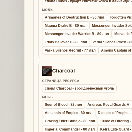
спойл Cokes - крафт синтетик кокса в лайнэйдж
МОБЫ
Arimanes of Destruction B - 80 лвл
Forgotten Vic
Magma Drake B - 80 лвл
Messenger Invader Sold
Messenger Invader Warrior B - 80 лвл
Monastic P
Triols Believer D - 80 лвл
Varka Silenos Priest - 
Varka Silenos Recruit - 77 лвл
Amons Captain of 
Charcoal
СТРАНИЦА РЕСУРСА
спойл Charcoal - spoil древесный уголь
МОБЫ
Seer of Blood - 82 лвл
Andreas Royal Guards A -
Assassin of Empire - 80 лвл
Disciple of Prophet 
Grazing Elder Buffalo - 80 лвл
Guide of Offering -
Imperial Commander - 80 лвл
Ketra Elite Guard 