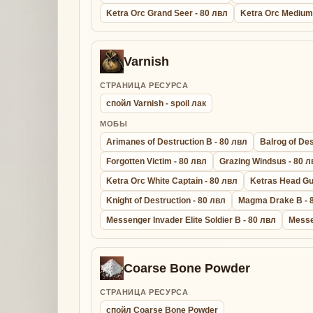
Ketra Orc Grand Seer - 80 лвл
Ketra Orc Medium
Varnish
СТРАНИЦА РЕСУРСА
спойл Varnish - spoil лак
МОБЫ
Arimanes of Destruction B - 80 лвл
Balrog of Des
Forgotten Victim - 80 лвл
Grazing Windsus - 80 л
Ketra Orc White Captain - 80 лвл
Ketras Head Gu
Knight of Destruction - 80 лвл
Magma Drake B - 
Messenger Invader Elite Soldier B - 80 лвл
Messe
Coarse Bone Powder
СТРАНИЦА РЕСУРСА
спойл Coarse Bone Powder