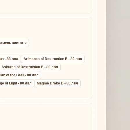
l камень чистоты
us - 83 лвл
Arimanes of Destruction B - 80 лвл
Ashuras of Destruction B - 80 лвл
an of the Grail - 80 лвл
ge of Light - 80 лвл
Magma Drake B - 80 лвл