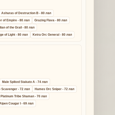
Ashuras of Destruction B - 80 лвл
r of Empire - 80 лвл
Grazing Flava - 80 лвл
ian of the Grail - 80 лвл
ge of Light - 80 лвл
Ketra Orc General - 80 лвл
Male Spiked Stakato A - 74 лвл
 Scavenger - 72 лвл
Hames Orc Sniper - 72 лвл
Platinum Tribe Shaman - 70 лвл
Alpen Cougar I - 69 лвл