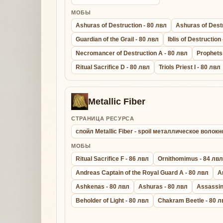
МОБЫ
Ashuras of Destruction - 80 лвл
Ashuras of Destr
Guardian of the Grail - 80 лвл
Iblis of Destruction
Necromancer of Destruction A - 80 лвл
Prophets
Ritual Sacrifice D - 80 лвл
Triols Priest I - 80 лвл
Metallic Fiber
СТРАНИЦА РЕСУРСА
спойл Metallic Fiber - spoil металлическое волокн
МОБЫ
Ritual Sacrifice F - 86 лвл
Ornithomimus - 84 лвл
Andreas Captain of the Royal Guard A - 80 лвл
A
Ashkenas - 80 лвл
Ashuras - 80 лвл
Assassin
Beholder of Light - 80 лвл
Chakram Beetle - 80 л