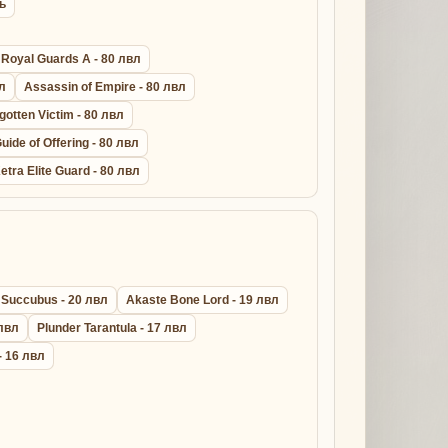
ь
Royal Guards A - 80 лвл
вл
Assassin of Empire - 80 лвл
gotten Victim - 80 лвл
uide of Offering - 80 лвл
etra Elite Guard - 80 лвл
 Succubus - 20 лвл
Akaste Bone Lord - 19 лвл
 лвл
Plunder Tarantula - 17 лвл
- 16 лвл