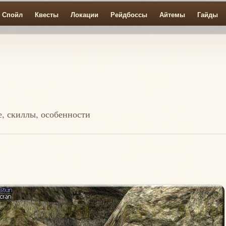
Спойл
Квесты
Локации
Рейдбоссы
Айтемы
Гайды
ие, скиллы, особенности