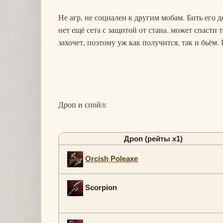
Не агр, не социален к другим мобам. Бить его д
нет ещё сета с защитой от стана. может спасти
захочет, поэтому уж как получится, так и бьём.
Дроп и спойл:
Дроп (рейты х1)
Orcish Poleaxe
Scorpion