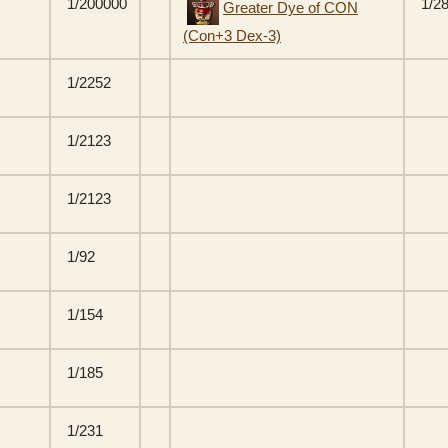
1/200000
1/2
Greater Dye of CON
(Con+3 Dex-3)
1/2252
1/2123
1/2123
1/92
1/154
1/185
1/231