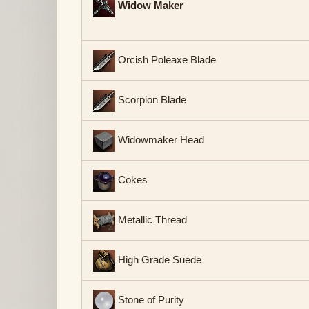
Widow Maker
Orcish Poleaxe Blade
Scorpion Blade
Widowmaker Head
Cokes
Metallic Thread
High Grade Suede
Stone of Purity