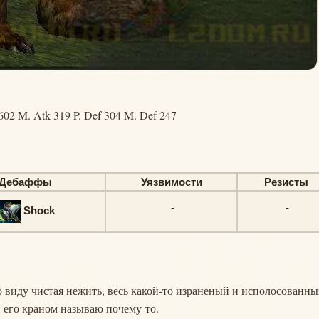
602 M. Atk 319 P. Def 304 M. Def 247
Дебаффы
Уязвимости
Резисты
-
-
Shock
по виду чистая нежить, весь какой-то израненый и исполосованны
Я его краном называю почему-то.