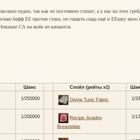
овольно нудно, так как он постоянно станит, а у нас на этих грей
 только бафф ЕЕ против стана, но тащить сюда ещё и ЕЕшку мало 
 Никакие СА на мобе не качаются.
Шанс
Спойл (рейты х1)
Шан
1/250000
1/3
Divine Tunic Fabric
1/200000
1/1
Recipe: Avadon
Breastplate