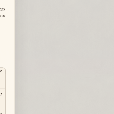
дах
кто
с
3
32