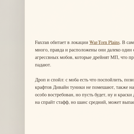
Farcran обитает в локации
War-Torn Plains
. В са
много, правда и расположены они далеко один о
агрессвных мобов, которые дрейнят МП, что при
падают.
Дроп и спойл: с моба есть что поспойлить, поз
крафтов Дивайн туники не помешают, также над
особо востребован, но пусть будет, ну и краски
на спрайт стафф, но шанс средний, может выпас