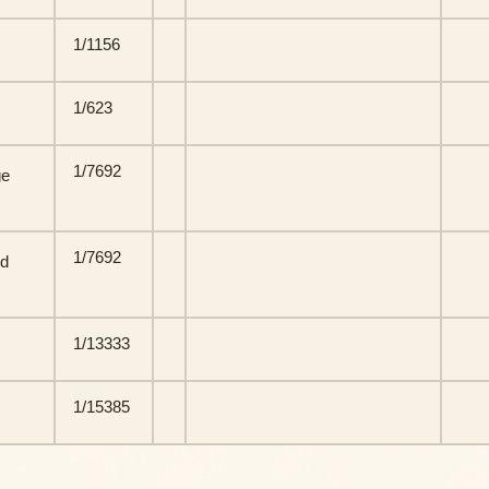
1/1156
1/623
1/7692
ge
1/7692
ed
1/13333
1/15385