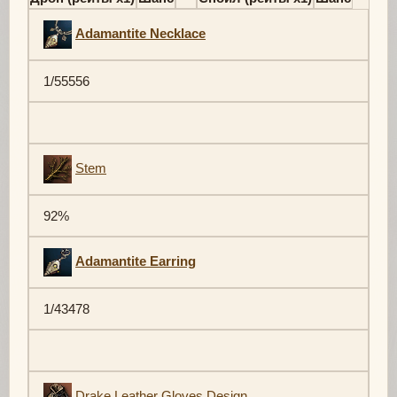
Adamantite Necklace
1/55556
Stem
92%
Adamantite Earring
1/43478
Drake Leather Gloves Design