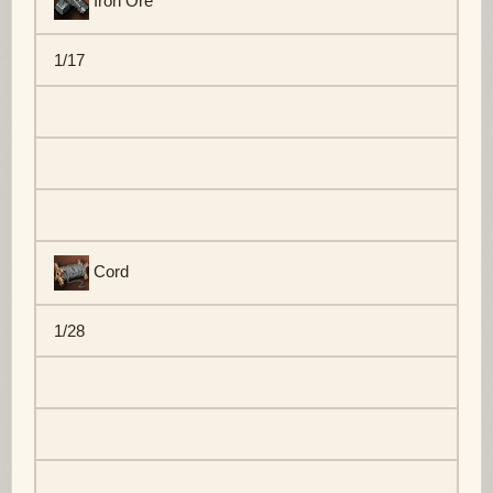
Iron Ore
1/17
Cord
1/28