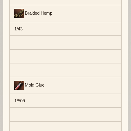
Braided Hemp
1/43
Mold Glue
1/509