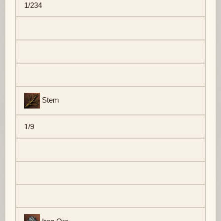
1/234
Stem
1/9