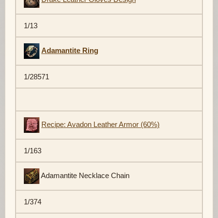
1/13
Adamantite Ring
1/28571
Recipe: Avadon Leather Armor (60%)
1/163
Adamantite Necklace Chain
1/374