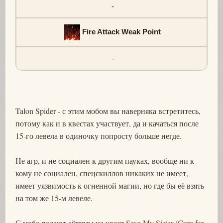
-
Fire Attack Weak Point
-
Talon Spider - с этим мобом вы наверняка встретитесь,
потому как и в квестах участвует, да и качаться после
15-го левела в одиночку попросту больше негде.
Не агр, и не социален к другим пауках, вообще ни к
кому не социален, спецскиллов никаких не имеет,
имеет уязвимость к огненной магии, но где бы её взять
на том же 15-м левеле.
С моба падают айтемы на
квест Save My Sister (Cure for