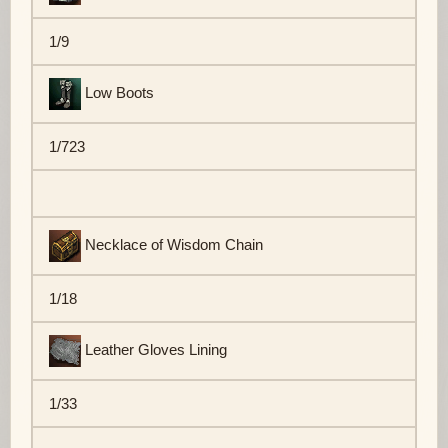
1/9
Low Boots
1/723
Necklace of Wisdom Chain
1/18
Leather Gloves Lining
1/33