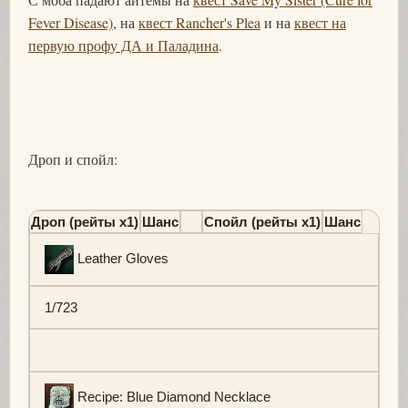
Fever Disease)
, на
квест Rancher's Plea
и на
квест на
первую профу ДА и Паладина
.
Дроп и спойл:
Дроп (рейты х1)
Шанс
Спойл (рейты х1)
Шанс
Leather Gloves
1/723
Recipe: Blue Diamond Necklace