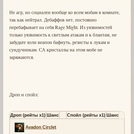
Не агр, но социален вообще ко всем мобам в комнате,
так как нейтрал. Дебаффов нет, постоянно
перебафывает на себя Rage Might. Из уязвимостей
только уязвимость к светлым атакам и к блантам, не
забудьте холи веапон бафнуть, резисты к лукам и
сундучникам. СА кристаллы на этом мобе не
заряжаются.
Дроп и спойл:
Дроп (рейты х1)
Шанс
Спойл (рейты х1)
Шанс
Avadon Circlet