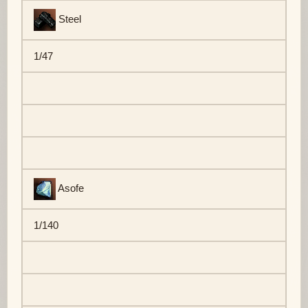
Steel
1/47
Asofe
1/140