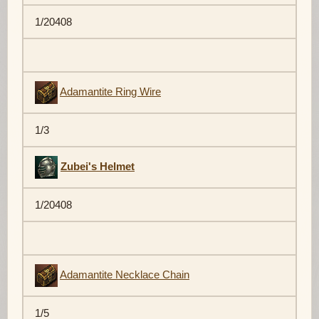
1/20408
Adamantite Ring Wire
1/3
Zubei's Helmet
1/20408
Adamantite Necklace Chain
1/5