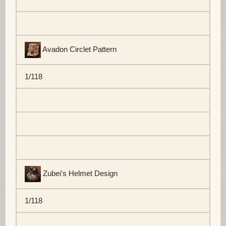
Avadon Circlet Pattern
1/118
Zubei's Helmet Design
1/118