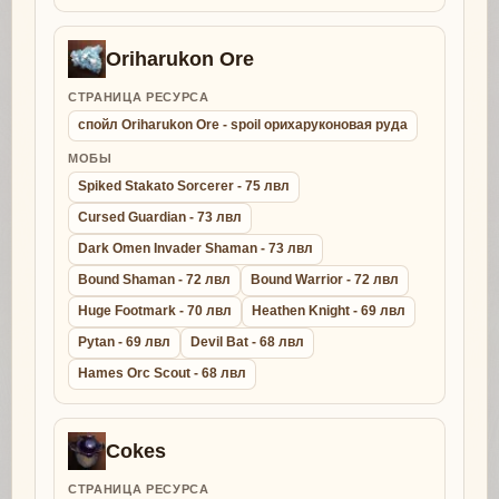
Oriharukon Ore
СТРАНИЦА РЕСУРСА
спойл Oriharukon Ore - spoil орихаруконовая руда
МОБЫ
Spiked Stakato Sorcerer - 75 лвл
Cursed Guardian - 73 лвл
Dark Omen Invader Shaman - 73 лвл
Bound Shaman - 72 лвл
Bound Warrior - 72 лвл
Huge Footmark - 70 лвл
Heathen Knight - 69 лвл
Pytan - 69 лвл
Devil Bat - 68 лвл
Hames Orc Scout - 68 лвл
Cokes
СТРАНИЦА РЕСУРСА