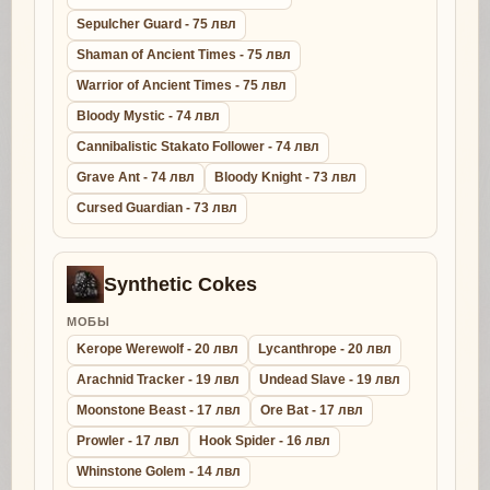
Sepulcher Guard - 75 лвл
Shaman of Ancient Times - 75 лвл
Warrior of Ancient Times - 75 лвл
Bloody Mystic - 74 лвл
Cannibalistic Stakato Follower - 74 лвл
Grave Ant - 74 лвл
Bloody Knight - 73 лвл
Cursed Guardian - 73 лвл
Synthetic Cokes
МОБЫ
Kerope Werewolf - 20 лвл
Lycanthrope - 20 лвл
Arachnid Tracker - 19 лвл
Undead Slave - 19 лвл
Moonstone Beast - 17 лвл
Ore Bat - 17 лвл
Prowler - 17 лвл
Hook Spider - 16 лвл
Whinstone Golem - 14 лвл