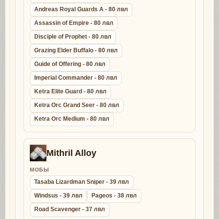
Andreas Royal Guards A - 80 лвл
Assassin of Empire - 80 лвл
Disciple of Prophet - 80 лвл
Grazing Elder Buffalo - 80 лвл
Guide of Offering - 80 лвл
Imperial Commander - 80 лвл
Ketra Elite Guard - 80 лвл
Ketra Orc Grand Seer - 80 лвл
Ketra Orc Medium - 80 лвл
Mithril Alloy
МОБЫ
Tasaba Lizardman Sniper - 39 лвл
Windsus - 39 лвл
Pageos - 38 лвл
Road Scavenger - 37 лвл