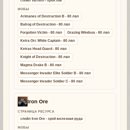
спойл Varnish - spoil лак
МОБЫ
Arimanes of Destruction B - 80 лвл
Balrog of Destruction - 80 лвл
Forgotten Victim - 80 лвл
Grazing Windsus - 80 лвл
Ketra Orc White Captain - 80 лвл
Ketras Head Guard - 80 лвл
Knight of Destruction - 80 лвл
Magma Drake B - 80 лвл
Messenger Invader Elite Soldier B - 80 лвл
Messenger Invader Soldier C - 80 лвл
Iron Ore
СТРАНИЦА РЕСУРСА
спойл Iron Ore - spoil железная руда
МОБЫ