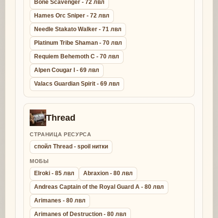
Bone Scavenger - 72 лвл
Hames Orc Sniper - 72 лвл
Needle Stakato Walker - 71 лвл
Platinum Tribe Shaman - 70 лвл
Requiem Behemoth C - 70 лвл
Alpen Cougar I - 69 лвл
Valacs Guardian Spirit - 69 лвл
Thread
СТРАНИЦА РЕСУРСА
спойл Thread - spoil нитки
МОБЫ
Elroki - 85 лвл
Abraxion - 80 лвл
Andreas Captain of the Royal Guard A - 80 лвл
Arimanes - 80 лвл
Arimanes of Destruction - 80 лвл