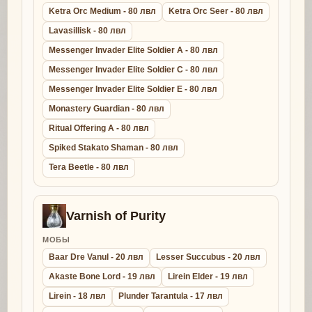
Ketra Orc Medium - 80 лвл
Ketra Orc Seer - 80 лвл
Lavasillisk - 80 лвл
Messenger Invader Elite Soldier A - 80 лвл
Messenger Invader Elite Soldier C - 80 лвл
Messenger Invader Elite Soldier E - 80 лвл
Monastery Guardian - 80 лвл
Ritual Offering A - 80 лвл
Spiked Stakato Shaman - 80 лвл
Tera Beetle - 80 лвл
Varnish of Purity
МОБЫ
Baar Dre Vanul - 20 лвл
Lesser Succubus - 20 лвл
Akaste Bone Lord - 19 лвл
Lirein Elder - 19 лвл
Lirein - 18 лвл
Plunder Tarantula - 17 лвл