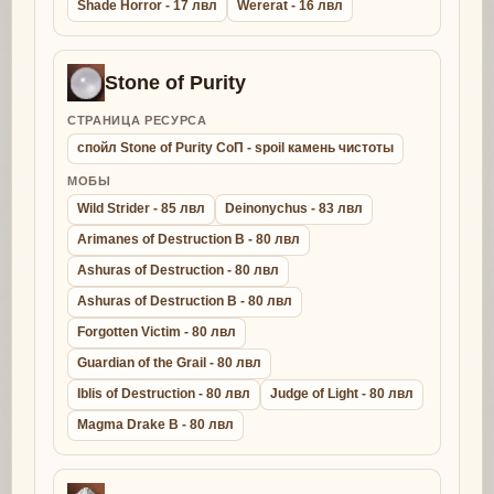
Shade Horror - 17 лвл
Wererat - 16 лвл
Stone of Purity
СТРАНИЦА РЕСУРСА
спойл Stone of Purity СоП - spoil камень чистоты
МОБЫ
Wild Strider - 85 лвл
Deinonychus - 83 лвл
Arimanes of Destruction B - 80 лвл
Ashuras of Destruction - 80 лвл
Ashuras of Destruction B - 80 лвл
Forgotten Victim - 80 лвл
Guardian of the Grail - 80 лвл
Iblis of Destruction - 80 лвл
Judge of Light - 80 лвл
Magma Drake B - 80 лвл