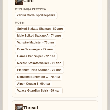
Cord
СТРАНИЦА РЕСУРСА
спойл Cord - spoil верёвка
МОБЫ
Spiked Stakato Shaman - 80 лвл
Male Spiked Stakato A - 74 лвл
Vampire Magister - 73 лвл
Bone Scavenger - 72 лвл
Hames Orc Sniper - 72 лвл
Needle Stakato Walker - 71 лвл
Platinum Tribe Shaman - 70 лвл
Requiem Behemoth C - 70 лвл
Alpen Cougar I - 69 лвл
Valacs Guardian Spirit - 69 лвл
Thread