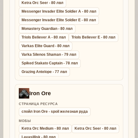
Ketra Orc Seer - 80 лвл
Messenger Invader Elite Soldier A - 80 лвл
Messenger Invader Elite Soldier E - 80 лвл
Monastery Guardian - 80 лвл
Triols Believer A - 80 лвл
Triols Believer E - 80 лвл
Varkas Elite Guard - 80 лвл
Varka Silenos Shaman - 79 лвл
Spiked Stakato Captain - 78 лвл
Grazing Antelope - 77 лвл
Iron Ore
СТРАНИЦА РЕСУРСА
спойл Iron Ore - spoil железная руда
МОБЫ
Ketra Orc Medium - 80 лвл
Ketra Orc Seer - 80 лвл
Lavasillisk - 80 лвл