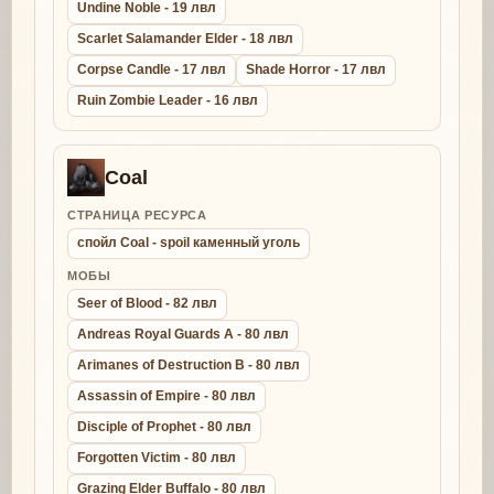
Undine Noble - 19 лвл
Scarlet Salamander Elder - 18 лвл
Corpse Candle - 17 лвл
Shade Horror - 17 лвл
Ruin Zombie Leader - 16 лвл
Coal
СТРАНИЦА РЕСУРСА
спойл Coal - spoil каменный уголь
МОБЫ
Seer of Blood - 82 лвл
Andreas Royal Guards A - 80 лвл
Arimanes of Destruction B - 80 лвл
Assassin of Empire - 80 лвл
Disciple of Prophet - 80 лвл
Forgotten Victim - 80 лвл
Grazing Elder Buffalo - 80 лвл