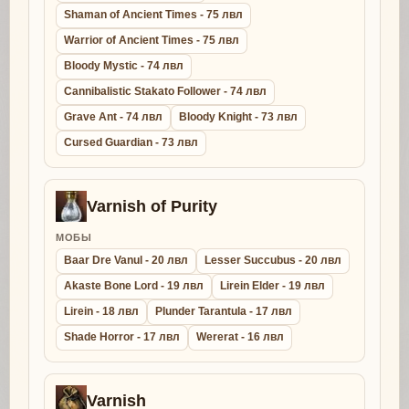
Shaman of Ancient Times - 75 лвл
Warrior of Ancient Times - 75 лвл
Bloody Mystic - 74 лвл
Cannibalistic Stakato Follower - 74 лвл
Grave Ant - 74 лвл
Bloody Knight - 73 лвл
Cursed Guardian - 73 лвл
Varnish of Purity
МОБЫ
Baar Dre Vanul - 20 лвл
Lesser Succubus - 20 лвл
Akaste Bone Lord - 19 лвл
Lirein Elder - 19 лвл
Lirein - 18 лвл
Plunder Tarantula - 17 лвл
Shade Horror - 17 лвл
Wererat - 16 лвл
Varnish