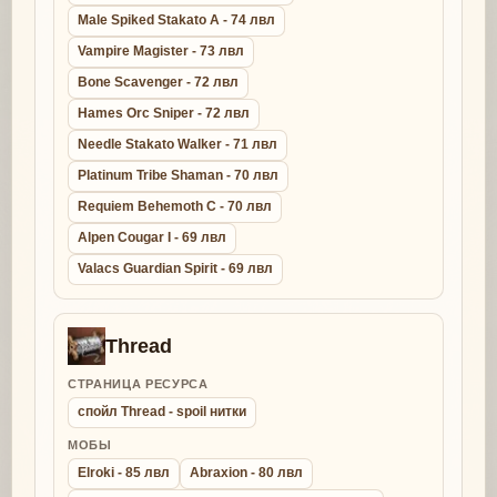
Male Spiked Stakato A - 74 лвл
Vampire Magister - 73 лвл
Bone Scavenger - 72 лвл
Hames Orc Sniper - 72 лвл
Needle Stakato Walker - 71 лвл
Platinum Tribe Shaman - 70 лвл
Requiem Behemoth C - 70 лвл
Alpen Cougar I - 69 лвл
Valacs Guardian Spirit - 69 лвл
Thread
СТРАНИЦА РЕСУРСА
спойл Thread - spoil нитки
МОБЫ
Elroki - 85 лвл
Abraxion - 80 лвл