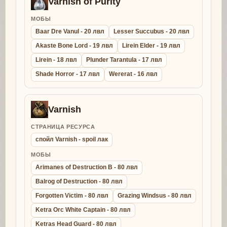
Varnish of Purity
МОБЫ
Baar Dre Vanul - 20 лвл
Lesser Succubus - 20 лвл
Akaste Bone Lord - 19 лвл
Lirein Elder - 19 лвл
Lirein - 18 лвл
Plunder Tarantula - 17 лвл
Shade Horror - 17 лвл
Wererat - 16 лвл
Varnish
СТРАНИЦА РЕСУРСА
спойл Varnish - spoil лак
МОБЫ
Arimanes of Destruction B - 80 лвл
Balrog of Destruction - 80 лвл
Forgotten Victim - 80 лвл
Grazing Windsus - 80 лвл
Ketra Orc White Captain - 80 лвл
Ketras Head Guard - 80 лвл