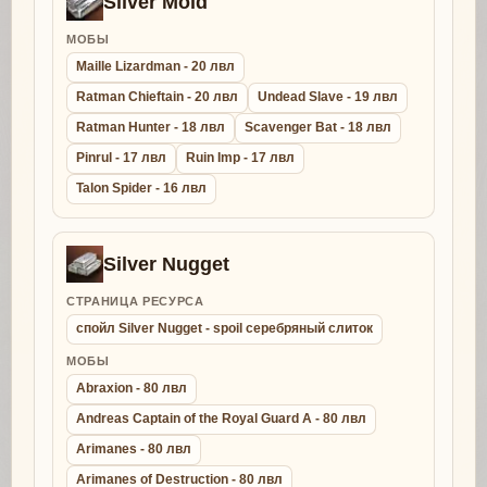
Silver Mold
МОБЫ
Maille Lizardman - 20 лвл
Ratman Chieftain - 20 лвл
Undead Slave - 19 лвл
Ratman Hunter - 18 лвл
Scavenger Bat - 18 лвл
Pinrul - 17 лвл
Ruin Imp - 17 лвл
Talon Spider - 16 лвл
Silver Nugget
СТРАНИЦА РЕСУРСА
спойл Silver Nugget - spoil серебряный слиток
МОБЫ
Abraxion - 80 лвл
Andreas Captain of the Royal Guard A - 80 лвл
Arimanes - 80 лвл
Arimanes of Destruction - 80 лвл