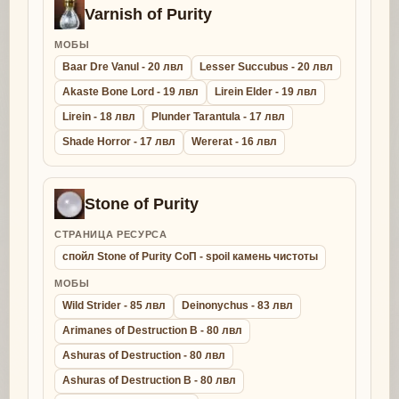
Varnish of Purity
МОБЫ
Baar Dre Vanul - 20 лвл
Lesser Succubus - 20 лвл
Akaste Bone Lord - 19 лвл
Lirein Elder - 19 лвл
Lirein - 18 лвл
Plunder Tarantula - 17 лвл
Shade Horror - 17 лвл
Wererat - 16 лвл
Stone of Purity
СТРАНИЦА РЕСУРСА
спойл Stone of Purity СоП - spoil камень чистоты
МОБЫ
Wild Strider - 85 лвл
Deinonychus - 83 лвл
Arimanes of Destruction B - 80 лвл
Ashuras of Destruction - 80 лвл
Ashuras of Destruction B - 80 лвл