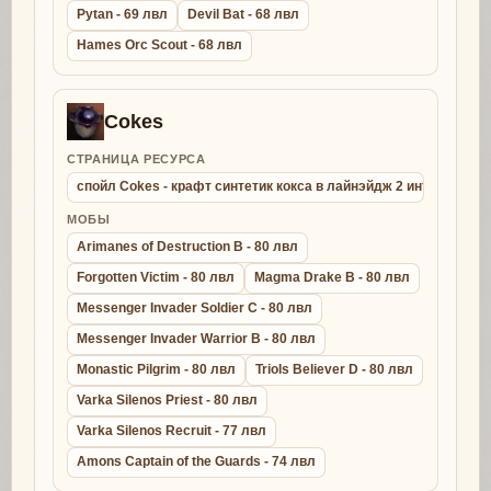
Pytan - 69 лвл
Devil Bat - 68 лвл
Hames Orc Scout - 68 лвл
Cokes
СТРАНИЦА РЕСУРСА
спойл Cokes - крафт синтетик кокса в лайнэйдж 2 интерлюд
МОБЫ
Arimanes of Destruction B - 80 лвл
Forgotten Victim - 80 лвл
Magma Drake B - 80 лвл
Messenger Invader Soldier C - 80 лвл
Messenger Invader Warrior B - 80 лвл
Monastic Pilgrim - 80 лвл
Triols Believer D - 80 лвл
Varka Silenos Priest - 80 лвл
Varka Silenos Recruit - 77 лвл
Amons Captain of the Guards - 74 лвл