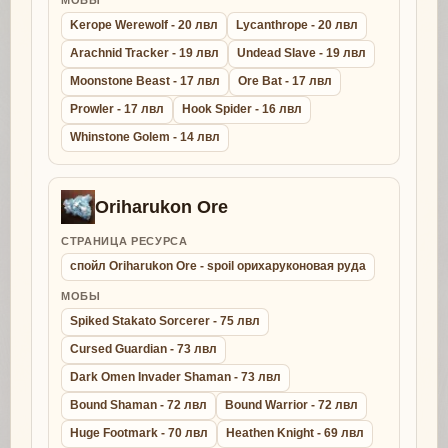
Kerope Werewolf - 20 лвл
Lycanthrope - 20 лвл
Arachnid Tracker - 19 лвл
Undead Slave - 19 лвл
Moonstone Beast - 17 лвл
Ore Bat - 17 лвл
Prowler - 17 лвл
Hook Spider - 16 лвл
Whinstone Golem - 14 лвл
Oriharukon Ore
СТРАНИЦА РЕСУРСА
спойл Oriharukon Ore - spoil орихаруконовая руда
МОБЫ
Spiked Stakato Sorcerer - 75 лвл
Cursed Guardian - 73 лвл
Dark Omen Invader Shaman - 73 лвл
Bound Shaman - 72 лвл
Bound Warrior - 72 лвл
Huge Footmark - 70 лвл
Heathen Knight - 69 лвл