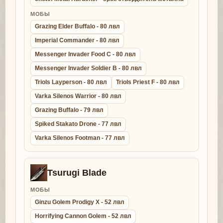
МОБЫ
Grazing Elder Buffalo - 80 лвл
Imperial Commander - 80 лвл
Messenger Invader Food C - 80 лвл
Messenger Invader Soldier B - 80 лвл
Triols Layperson - 80 лвл
Triols Priest F - 80 лвл
Varka Silenos Warrior - 80 лвл
Grazing Buffalo - 79 лвл
Spiked Stakato Drone - 77 лвл
Varka Silenos Footman - 77 лвл
Tsurugi Blade
МОБЫ
Ginzu Golem Prodigy X - 52 лвл
Horrifying Cannon Golem - 52 лвл