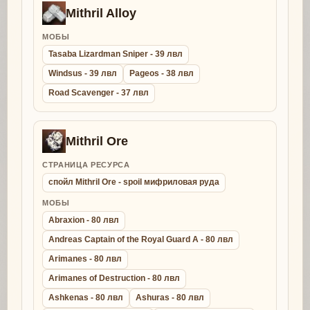
Mithril Alloy
МОБЫ
Tasaba Lizardman Sniper - 39 лвл
Windsus - 39 лвл
Pageos - 38 лвл
Road Scavenger - 37 лвл
Mithril Ore
СТРАНИЦА РЕСУРСА
спойл Mithril Ore - spoil мифриловая руда
МОБЫ
Abraxion - 80 лвл
Andreas Captain of the Royal Guard A - 80 лвл
Arimanes - 80 лвл
Arimanes of Destruction - 80 лвл
Ashkenas - 80 лвл
Ashuras - 80 лвл