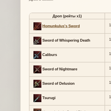
Дроп (рейты х1)
1
Homunkulus's Sword
1
Sword of Whispering Death
1
Caliburs
1
Sword of Nightmare
1
Sword of Delusion
1
Tsurugi