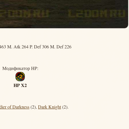
463 M. Atk 264 P. Def 306 M. Def 226
Модификатор HP:
HP X2
dier of Darkness
(2),
Dark Knight
(2).