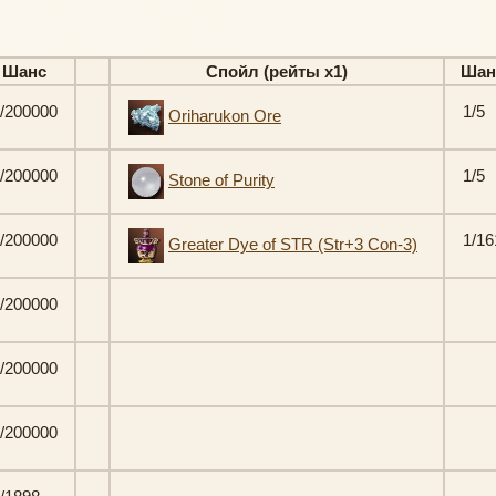
Шанс
Спойл (рейты х1)
Шан
/200000
1/5
Oriharukon Ore
/200000
1/5
Stone of Purity
/200000
1/16
Greater Dye of STR (Str+3 Con-3)
/200000
/200000
/200000