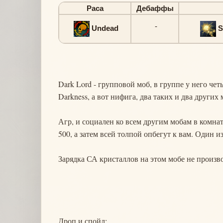
Раса
Дебаффы
-
Undead
S
Dark Lord - групповой моб, в группе у него чет
Darkness, а вот нифига, два таких и два других 
Агр, и социален ко всем другим мобам в комнате
500, а затем всей толпой опбегут к вам. Один из
Зарядка СА кристаллов на этом мобе не произв
Дроп и спойл: