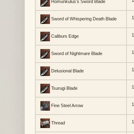
1
Homunkulus's Sword Blade
1
Sword of Whispering Death Blade
1
Caliburs Edge
1
Sword of Nightmare Blade
1
Delusional Blade
1
Tsurugi Blade
1
Fine Steel Arrow
1
Thread