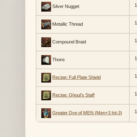
1
Silver Nugget
1
Metallic Thread
1
Compound Braid
1
Thons
1
Recipe: Full Plate Shield
1
Recipe: Ghoul's Staff
1
Greater Dye of MEN (Men+3 Int-3)