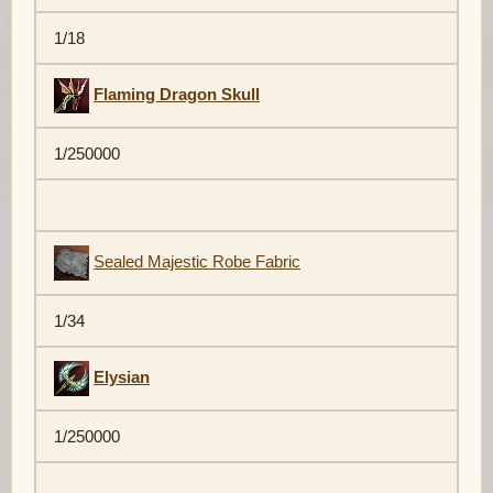
1/18
Flaming Dragon Skull
1/250000
Sealed Majestic Robe Fabric
1/34
Elysian
1/250000