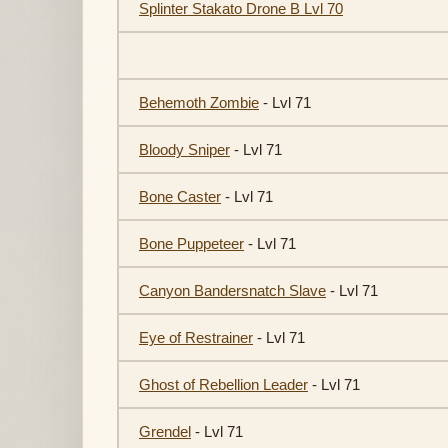
Splinter Stakato Drone B Lvl 70
Behemoth Zombie
- Lvl 71
Bloody Sniper
- Lvl 71
Bone Caster
- Lvl 71
Bone Puppeteer
- Lvl 71
Canyon Bandersnatch Slave
- Lvl 71
Eye of Restrainer
- Lvl 71
Ghost of Rebellion Leader
- Lvl 71
Grendel
- Lvl 71