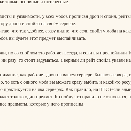
же только основные и интересные.
зисты и уязвимости, у всех мобов прописан дроп и спойл, рейты
ору дропа и спойла на своём сервере.
аю, что так удобнее, сразу видно, что если спойл у моба на как
обов вы будете этот предмет выспайливать.
и, но со спойлом это работает всегда, и если вы проспойлили 1
ни разу, то стоит задуматься, а верный ли рейт спойла указан на
внимание, как работает дроп на вашем сервере. Бывают сервера, г
 то есть с одного моба вы можете сразу выбить и какой-то ресу
то практикуется на ява-серверах. Как правило, на ПТС (если адм
адает только один предмет. К спойлу это правило не относится, 
 все предметы, которые у него прописаны.