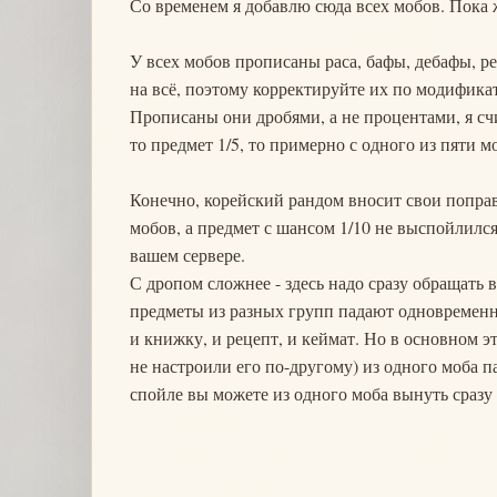
Со временем я добавлю сюда всех мобов. Пока 
У всех мобов прописаны раса, бафы, дебафы, ре
на всё, поэтому корректируйте их по модификат
Прописаны они дробями, а не процентами, я счит
то предмет 1/5, то примерно с одного из пяти м
Конечно, корейский рандом вносит свои поправк
мобов, а предмет с шансом 1/10 не выспойлился 
вашем сервере.
С дропом сложнее - здесь надо сразу обращать 
предметы из разных групп падают одновременно,
и книжку, и рецепт, и кеймат. Но в основном э
не настроили его по-другому) из одного моба п
спойле вы можете из одного моба вынуть сразу