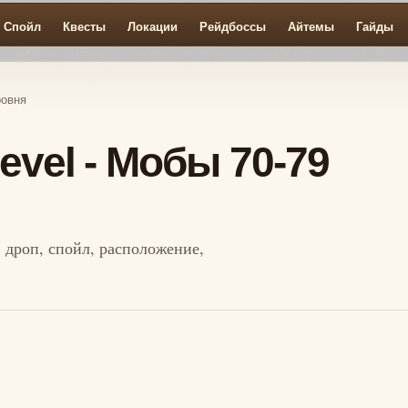
Спойл
Квесты
Локации
Рейдбоссы
Айтемы
Гайды
ровня
level - Мобы 70-79
- дроп, спойл, расположение,