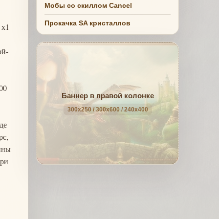
Мобы со скиллом Cancel
Прокачка SA кристаллов
 х1
ой-
00
Баннер в правой колонке
300x250 / 300x600 / 240x400
де
рс,
ины
при