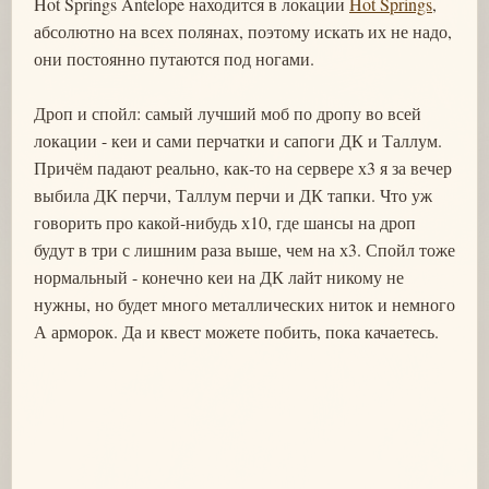
Hot Springs Antelope находится в локации
Hot Springs
,
абсолютно на всех полянах, поэтому искать их не надо,
они постоянно путаются под ногами.
Дроп и спойл: самый лучший моб по дропу во всей
локации - кеи и сами перчатки и сапоги ДК и Таллум.
Причём падают реально, как-то на сервере х3 я за вечер
выбила ДК перчи, Таллум перчи и ДК тапки. Что уж
говорить про какой-нибудь х10, где шансы на дроп
будут в три с лишним раза выше, чем на х3. Спойл тоже
нормальный - конечно кеи на ДК лайт никому не
нужны, но будет много металлических ниток и немного
А арморок. Да и квест можете побить, пока качаетесь.