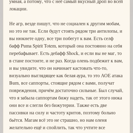
умная, а потому, что с неё самый вкусный дроп во всей
локации.
Не агр, везде пишут, что не социален к другим мобам,
но это не так. Если будут стоять рядом три антилопы, и
вы нюкнете одну, все три побегут к вам. Есть селф
бафф Puma Spirit Totem, который она постоянно на себя
перебафывает. Есть дебафф Shock, и если вы не маг, то
в стане постоите, и не раз. Когда олень подбежит к вам,
и вы увидите, что он начинает кастовать что-то,
визуально выглядящее как белая аура, то это АОЕ атака
Burn, все саппорты, стоящие рядом с вами, получат
повреждения, причём достаточно сильные. Был случай,
что я забыла саппортам бижу надеть, так от этого нюка
они все и слегли без бижутерии. Также есть две
пассивки на силу и частоту критов, поэтому больно
бьётся. Магам всё это не страшно, но нам оленя
желательно ещё и спойлить, так что учтите все