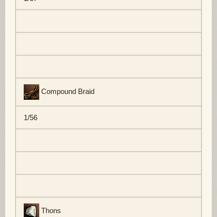
Compound Braid
1/56
Thons