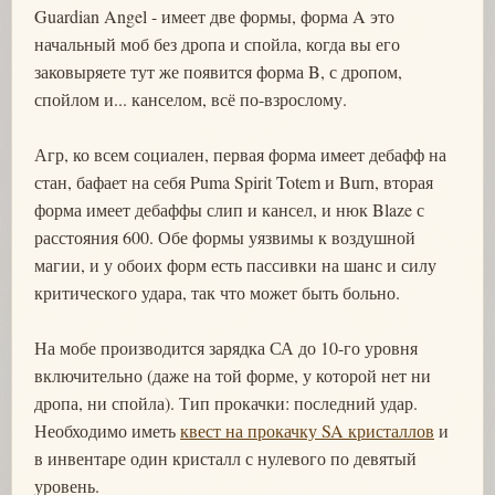
Guardian Angel - имеет две формы, форма A это
начальный моб без дропа и спойла, когда вы его
заковыряете тут же появится форма B, с дропом,
спойлом и... канселом, всё по-взрослому.
Агр, ко всем социален, первая форма имеет дебафф на
стан, бафает на себя Puma Spirit Totem и Burn, вторая
форма имеет дебаффы слип и кансел, и нюк Blaze с
расстояния 600. Обе формы уязвимы к воздушной
магии, и у обоих форм есть пассивки на шанс и силу
критического удара, так что может быть больно.
На мобе производится зарядка СА до 10-го уровня
включительно (даже на той форме, у которой нет ни
дропа, ни спойла). Тип прокачки: последний удар.
Необходимо иметь
квест на прокачку SA кристаллов
и
в инвентаре один кристалл с нулевого по девятый
уровень.