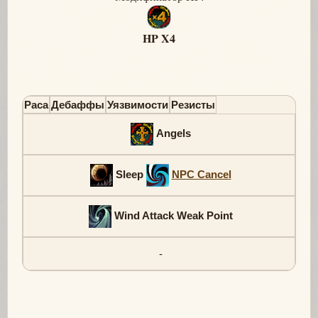
HP X4
Раса
Дебаффы
Уязвимости
Резисты
Angels
Sleep
NPC Cancel
Wind Attack Weak Point
-