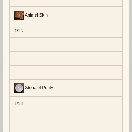
Animal Skin
1/13
Stone of Purity
1/18