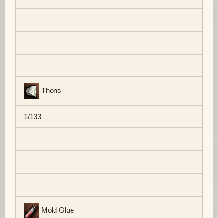
Thons
1/133
Mold Glue