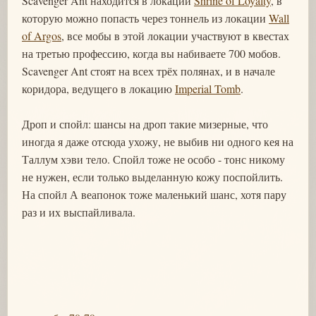
Scavenger Ant находится в локации
Shrine of Loyalty
, в
которую можно попасть через тоннель из локации
Wall
of Argos
, все мобы в этой локации участвуют в квестах
на третью профессию, когда вы набиваете 700 мобов.
Scavenger Ant стоят на всех трёх полянах, и в начале
коридора, ведущего в локацию
Imperial Tomb
.
Дроп и спойл: шансы на дроп такие мизерные, что
иногда я даже отсюда ухожу, не выбив ни одного кея на
Таллум хэви тело. Спойл тоже не особо - тонс никому
не нужен, если только выделанную кожу поспойлить.
На спойл А веапонок тоже маленький шанс, хотя пару
раз и их выспайливала.