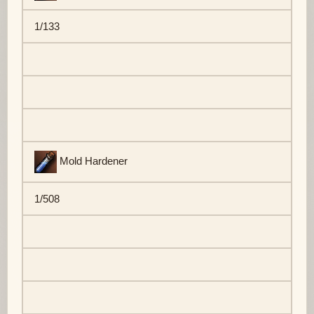
1/133
Mold Hardener
1/508