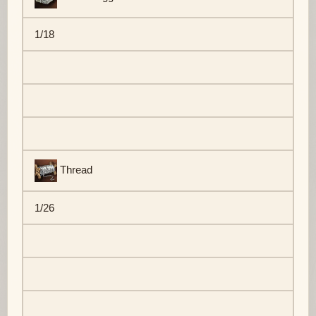
1/18
Thread
1/26