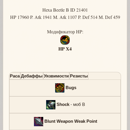
Hexa Beetle B ID 21401
HP 17960 P. Atk 1941 M. Atk 1107 P. Def 514 M. Def 459
Модификатор HP:
HP X4
Раса
Дебаффы
Уязвимости
Резисты
Bugs
Shock
- моб B
Blunt Weapon Weak Point