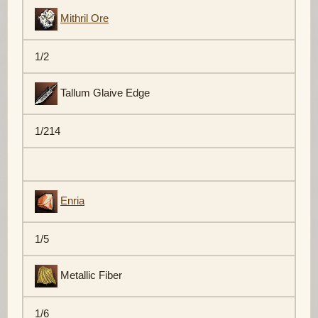
Mithril Ore
1/2
Tallum Glaive Edge
1/214
Enria
1/5
Metallic Fiber
1/6