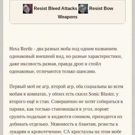
Resist Bleed Attacks
Resist Bow
Weapons
Hexa Beetle - два разных моба под одним названием.
одинаковый внешний вид, но разные характеристики,
даже иксовость разная, правда дроп и спойл
одинаковые, отличаются только шансами.
Первый моб не агр, второй агр, оба социальны ко всем
мобам в комнатах, у обоих есть скилл Sonic Blaster, у
второго ещё и стан. Совершенно не хотят собираться в
парики, как тоглько становишься в угол, нороят
срулить подальше и кидаются соником, приходится их
добивать отдельно. Уязвимость к блантам, резисты к
лукарям и кровотечению. СА кристаллы на этом мобе