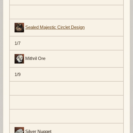
Sealed Majestic Circlet Design
1/7
Mithril Ore
1/9
Silver Nugget