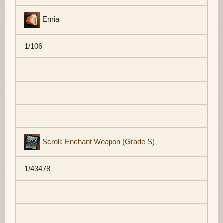
Enria
1/106
Scroll: Enchant Weapon (Grade S)
1/43478