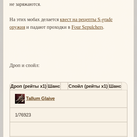
не заряжаются.
На этих мобах делается
квест на рецепты S-grade
оружия
и падают проходки в
Four Sepulchers
.
Дроп и спойл:
Дроп (рейты х1)
Шанс
Спойл (рейты х1)
Шанс
Tallum Glaive
1/76923