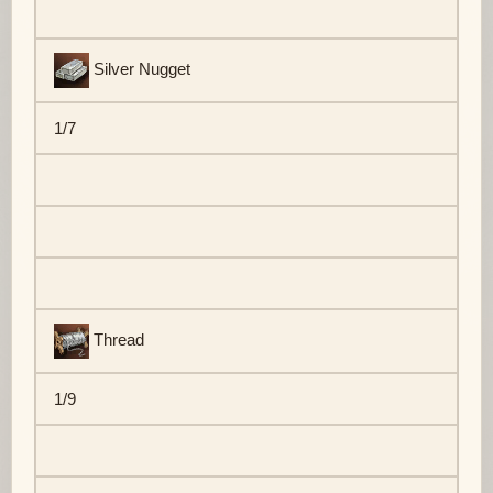
Silver Nugget
1/7
Thread
1/9